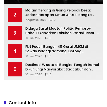
Malam Terang di Gang Pelosok Desa:
2
Jeritan Harapan Ketua APDESI Bangka
Tengah untuk PLN Babel
7 Agustus 2026
0
‎Diduga Sarat Muatan Politik, Pemprov
3
Babel Dikabarkan Lakukan Rotasi Besar-
10 Juni 2026
0
‎PLN Peduli Bangun 40 Gerai UMKM di
4
Sawah Pelangi Namang, Dorong
10 Juni 2026
0
‎Destinasi Wisata di Bangka Tengah Ramai
5
Dikunjungi Masyarakat Saat Libur dan
Akhir Pekan
10 Juni 2026
0
Contact Info