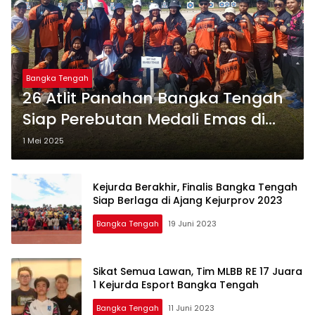
Bangka Tengah
26 Atlit Panahan Bangka Tengah
Siap Perebutan Medali Emas di
Kejurprov Babel
1 Mei 2025
Kejurda Berakhir, Finalis Bangka Tengah
Siap Berlaga di Ajang Kejurprov 2023
Bangka Tengah
19 Juni 2023
Sikat Semua Lawan, Tim MLBB RE 17 Juara
1 Kejurda Esport Bangka Tengah
Bangka Tengah
11 Juni 2023