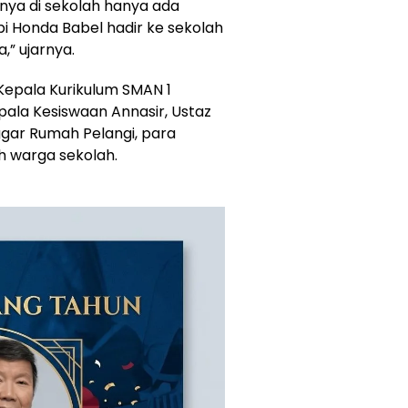
anya di sekolah hanya ada
pi Honda Babel hadir ke sekolah
” ujarnya.
 Kepala Kurikulum SMAN 1
ala Kesiswaan Annasir, Ustaz
ggar Rumah Pelangi, para
uh warga sekolah.