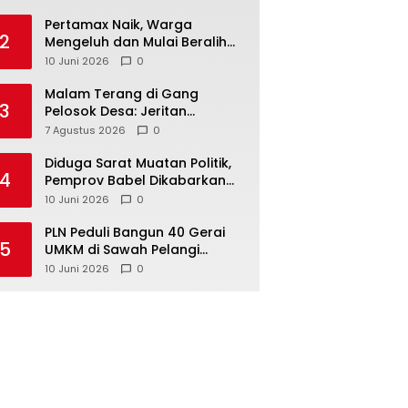
‎Pertamax Naik, Warga
2
Mengeluh dan Mulai Beralih
ke Pertalite Meski Harus Antre
10 Juni 2026
0
Malam Terang di Gang
3
Pelosok Desa: Jeritan
Harapan Ketua APDESI
7 Agustus 2026
0
Bangka Tengah untuk PLN
Babel
‎Diduga Sarat Muatan Politik,
4
Pemprov Babel Dikabarkan
Lakukan Rotasi Besar-
10 Juni 2026
0
besaran ASN hingga PPPK
‎PLN Peduli Bangun 40 Gerai
5
UMKM di Sawah Pelangi
Namang, Dorong
10 Juni 2026
0