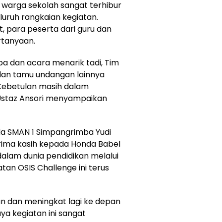
 warga sekolah sangat terhibur
uruh rangkaian kegiatan.
 para peserta dari guru dan
rtanyaan.
 dan acara menarik tadi, Tim
dan tamu undangan lainnya
. Kebetulan masih dalam
 Ustaz Ansori menyampaikan
la SMAN 1 Simpangrimba Yudi
rima kasih kepada Honda Babel
alam dunia pendidikan melalui
tan OSIS Challenge ini terus
an dan meningkat lagi ke depan
saya kegiatan ini sangat