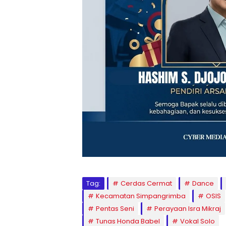
Tag:
Cerdas Cermat
Dance
Kecamatan Simpangrimba
OSIS
Pentas Seni
Perayaan Isra Mikraj
Tunas Honda Babel
Vokal Solo