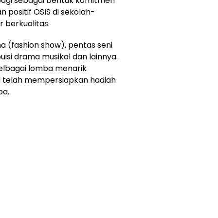
agi sebagai bentuk komitmen
positif OSIS di sekolah-
 berkualitas.
 (fashion show), pentas seni
puisi drama musikal dan lainnya.
 pelbagai lomba menarik
el telah mempersiapkan hadiah
ba.