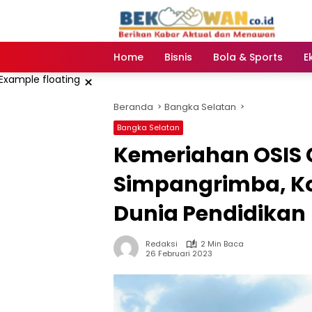
Langsung
ke
konten
Home
Bisnis
Bola & Sports
E
×
Beranda
Bangka Selatan
Bangka Selatan
Kemeriahan OSIS C
Simpangrimba, Ko
Dunia Pendidikan
Redaksi
2 Min Baca
26 Februari 2023