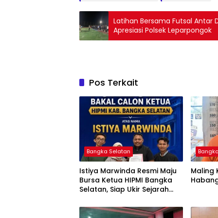
Latihan Bersama Futsal Antar 
Apresiasi Polsek Leparpongok
Pos Terkait
Bangka Selatan
Bangka
Istiya Marwinda Resmi Maju
Maling 
Bursa Ketua HIPMI Bangka
Habang
Selatan, Siap Ukir Sejarah
Pemimpin Perempuan
Pertama