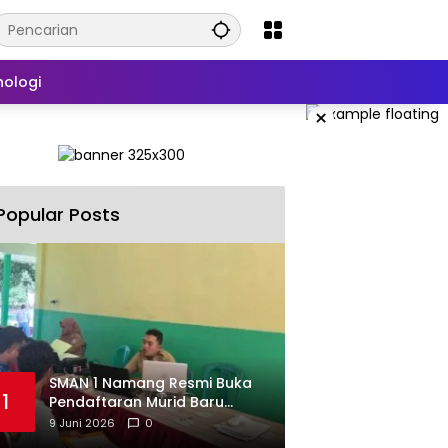
nologi
×
Popular Posts
SMAN 1 Namang Resmi Buka
1
Pendaftaran Murid Baru
2026/2027
9 Juni 2026
0