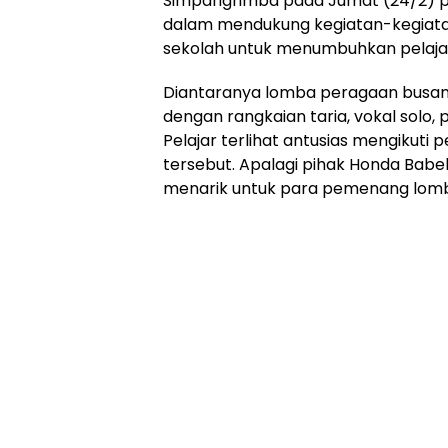
Simpangrimba pada Jumat (24/2) p
dalam mendukung kegiatan-kegiatan 
sekolah untuk menumbuhkan pelajar
Diantaranya lomba peragaan busana
dengan rangkaian taria, vokal solo, 
Pelajar terlihat antusias mengikuti
tersebut. Apalagi pihak Honda Bab
menarik untuk para pemenang lom