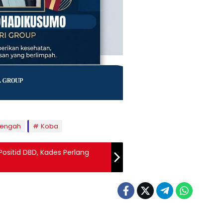
Tengah
Koba
sitid DBD, Kades Perlang