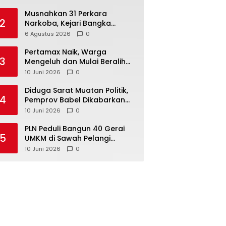
Musnahkan 31 Perkara
2
Narkoba, Kejari Bangka
Tengah Tegaskan Komitmen
6 Agustus 2026
0
Berantas Kejahatan Hingga
Tuntas
‎Pertamax Naik, Warga
3
Mengeluh dan Mulai Beralih
ke Pertalite Meski Harus Antre
10 Juni 2026
0
‎Diduga Sarat Muatan Politik,
4
Pemprov Babel Dikabarkan
Lakukan Rotasi Besar-
10 Juni 2026
0
besaran ASN hingga PPPK
‎PLN Peduli Bangun 40 Gerai
5
UMKM di Sawah Pelangi
Namang, Dorong
10 Juni 2026
0