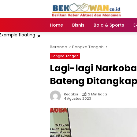
Langsung
ke
konten
Home
Bisnis
Bola & Sports
E
×
Beranda
Bangka Tengah
Bangka Tengah
Lagi-lagi Narkoba
Bateng Ditangkap 
Redaksi
2 Min Baca
4 Agustus 2023