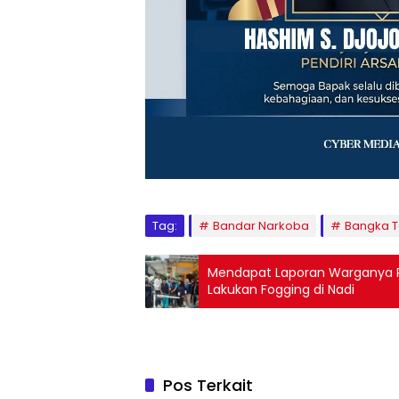
Tag:
Bandar Narkoba
Bangka 
Mendapat Laporan Warganya Po
Lakukan Fogging di Nadi
Pos Terkait