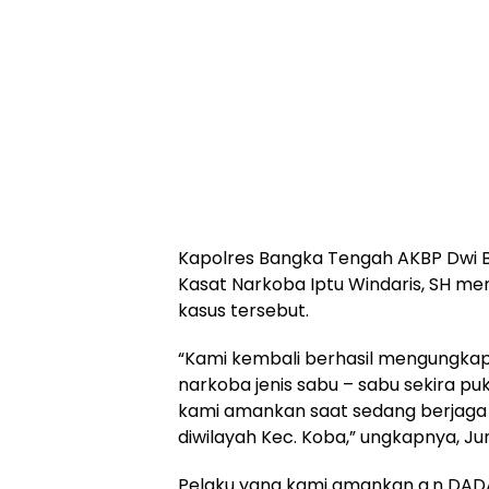
Kapolres Bangka Tengah AKBP Dwi Bud
Kasat Narkoba Iptu Windaris, SH m
kasus tersebut.
“Kami kembali berhasil mengungka
narkoba jenis sabu – sabu sekira puk
kami amankan saat sedang berjaga
diwilayah Kec. Koba,” ungkapnya, J
Pelaku yang kami amankan a.n DA