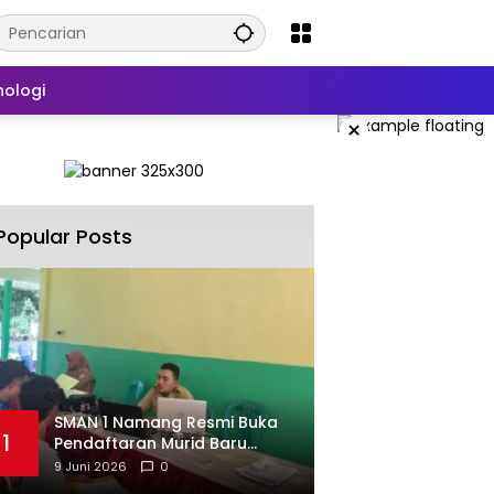
nologi
×
Popular Posts
SMAN 1 Namang Resmi Buka
1
Pendaftaran Murid Baru
2026/2027
9 Juni 2026
0