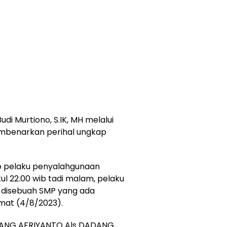
i Murtiono, S.IK, MH melalui
embenarkan perihal ungkap
p pelaku penyalahgunaan
ul 22.00 wib tadi malam, pelaku
 disebuah SMP yang ada
umat (4/8/2023).
DANG AFRIYANTO Als DADANG,