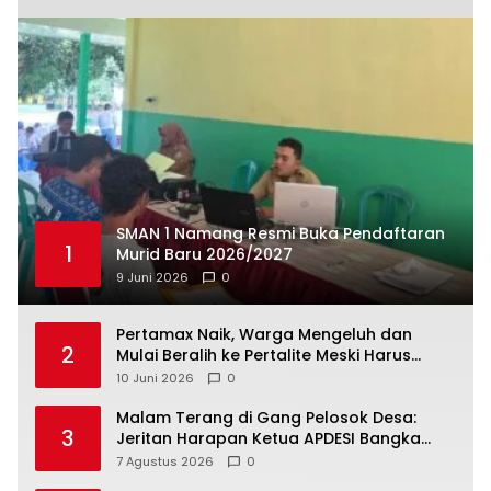
SMAN 1 Namang Resmi Buka Pendaftaran
1
Murid Baru 2026/2027
9 Juni 2026
0
‎Pertamax Naik, Warga Mengeluh dan
2
Mulai Beralih ke Pertalite Meski Harus
10 Juni 2026
0
Malam Terang di Gang Pelosok Desa:
3
Jeritan Harapan Ketua APDESI Bangka
Tengah untuk PLN Babel
7 Agustus 2026
0