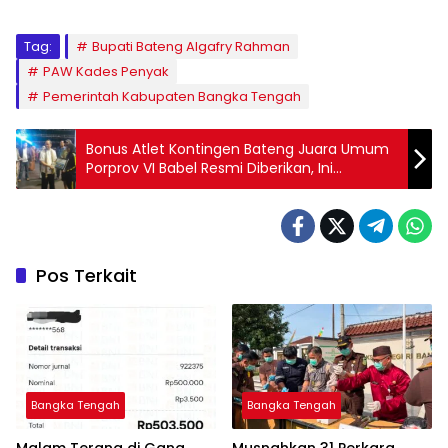
Tag:
Bupati Bateng Algafry Rahman
PAW Kades Penyak
Pemerintah Kabupaten Bangka Tengah
Bonus Atlet Kontingen Bateng Juara Umum
Porprov VI Babel Resmi Diberikan, Ini
Totalnya!!!
Pos Terkait
Bangka Tengah
Bangka Tengah