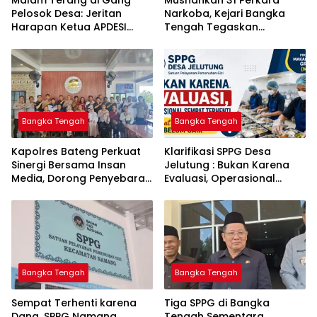
Malam Terang di Gang
Musnahkan 31 Perkara
Pelosok Desa: Jeritan
Narkoba, Kejari Bangka
Harapan Ketua APDESI
Tengah Tegaskan
Bangka Tengah untuk PLN
Komitmen Berantas
Babel
Kejahatan Hingga Tuntas
Bangka Tengah
Bangka Tengah
‎Kapolres Bateng Perkuat
‎Klarifikasi SPPG Desa
Sinergi Bersama Insan
Jelutung : Bukan Karena
Media, Dorong Penyebaran
Evaluasi, Operasional
Informasi Akurat dan
Sempat Terhenti Akibat
Layanan Polri 110
Dana Banper Belum Cair
Bangka Tengah
Bangka Tengah
‎Sempat Terhenti karena
‎Tiga SPPG di Bangka
Dana, SPPG Namang
Tengah Sementara