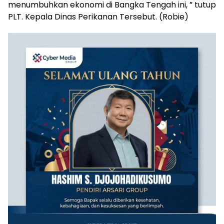
menumbuhkan ekonomi di Bangka Tengah ini, ” tutup
PLT. Kepala Dinas Perikanan Tersebut. (Robie)