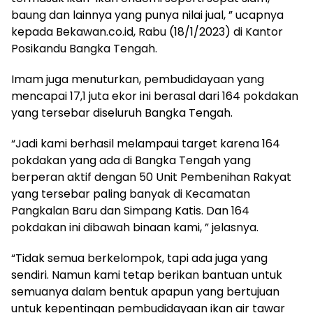
baung dan lainnya yang punya nilai jual, ” ucapnya
kepada Bekawan.co.id, Rabu (18/1/2023) di Kantor
Posikandu Bangka Tengah.
Imam juga menuturkan, pembudidayaan yang
mencapai 17,1 juta ekor ini berasal dari 164 pokdakan
yang tersebar diseluruh Bangka Tengah.
“Jadi kami berhasil melampaui target karena 164
pokdakan yang ada di Bangka Tengah yang
berperan aktif dengan 50 Unit Pembenihan Rakyat
yang tersebar paling banyak di Kecamatan
Pangkalan Baru dan Simpang Katis. Dan 164
pokdakan ini dibawah binaan kami, ” jelasnya.
“Tidak semua berkelompok, tapi ada juga yang
sendiri. Namun kami tetap berikan bantuan untuk
semuanya dalam bentuk apapun yang bertujuan
untuk kepentingan pembudidayaan ikan air tawar