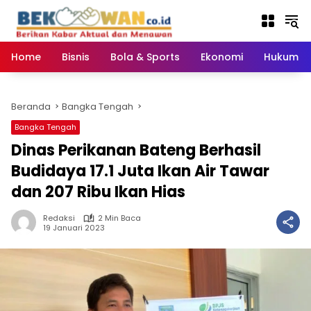
Langsung
ke
konten
Home
Bisnis
Bola & Sports
Ekonomi
Hukum & 
Beranda
Bangka Tengah
Bangka Tengah
Dinas Perikanan Bateng Berhasil
Budidaya 17.1 Juta Ikan Air Tawar
dan 207 Ribu Ikan Hias
Redaksi
2 Min Baca
19 Januari 2023