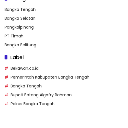
Bangka Tengah
Bangka Selatan
Pangkalpinang
PT Timah
Bangka Belitung
Label
Bekawan.co.id
Pemerintah Kabupaten Bangka Tengah
Bangka Tengah
Bupati Bateng Algafry Rahman
Polres Bangka Tengah
https://perpusip.pamekasankab.go.id/
https://pelra.maritim.go.id/