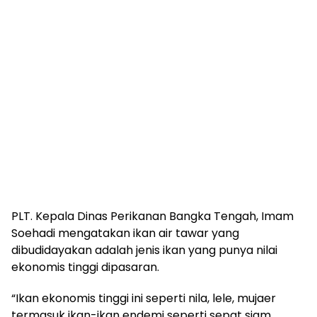
PLT. Kepala Dinas Perikanan Bangka Tengah, Imam
Soehadi mengatakan ikan air tawar yang
dibudidayakan adalah jenis ikan yang punya nilai
ekonomis tinggi dipasaran.
“Ikan ekonomis tinggi ini seperti nila, lele, mujaer
termasuk ikan-ikan endemi seperti sepat siam,