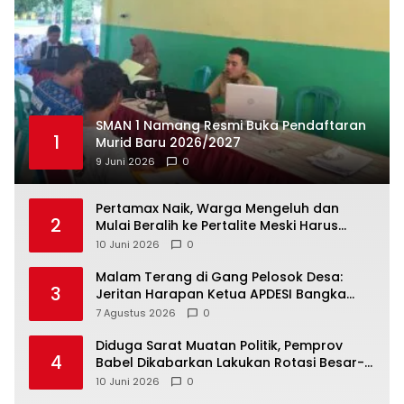
SMAN 1 Namang Resmi Buka Pendaftaran
1
Murid Baru 2026/2027
9 Juni 2026
0
‎Pertamax Naik, Warga Mengeluh dan
2
Mulai Beralih ke Pertalite Meski Harus
10 Juni 2026
0
Malam Terang di Gang Pelosok Desa:
3
Jeritan Harapan Ketua APDESI Bangka
Tengah untuk PLN Babel
7 Agustus 2026
0
‎Diduga Sarat Muatan Politik, Pemprov
4
Babel Dikabarkan Lakukan Rotasi Besar-
10 Juni 2026
0