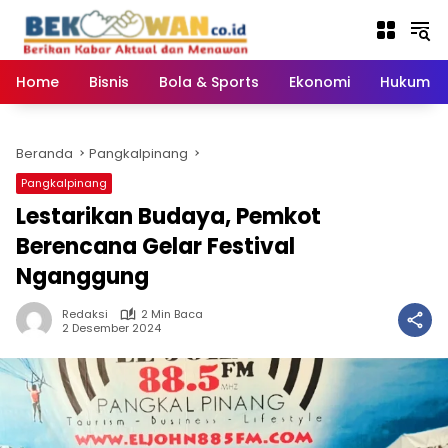
Langsung
ke
konten
Home
Bisnis
Bola & Sports
Ekonomi
Hukum & 
Beranda
Pangkalpinang
Pangkalpinang
Lestarikan Budaya, Pemkot
Berencana Gelar Festival
Nganggung
Redaksi
2 Min Baca
2 Desember 2024