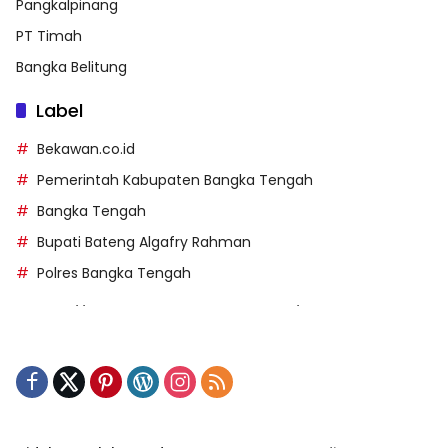
Pangkalpinang
PT Timah
Bangka Belitung
Label
Bekawan.co.id
Pemerintah Kabupaten Bangka Tengah
Bangka Tengah
Bupati Bateng Algafry Rahman
Polres Bangka Tengah
https://perpusip.pamekasankab.go.id/
https://pelra.maritim.go.id/
https://kecsitim.sitarokab.go.id/
https://destinasi.sitarokab.go.id/
https://www.bdslot88vpn.com/