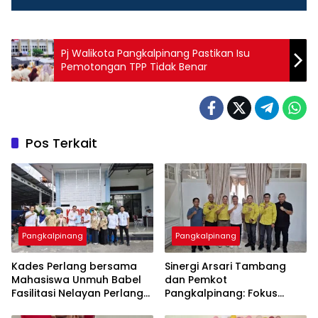
Pj Walikota Pangkalpinang Pastikan Isu
Pemotongan TPP Tidak Benar
Pos Terkait
Pangkalpinang
Pangkalpinang
Kades Perlang bersama
‎Sinergi Arsari Tambang
Mahasiswa Unmuh Babel
dan Pemkot
Fasilitasi Nelayan Perlang
Pangkalpinang: Fokus
dan Trubus Buat PAS Kecil
Tingkatkan Kesejahteraan