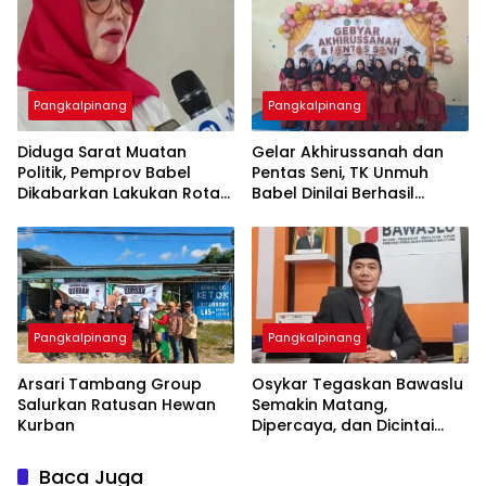
di KSOP Pangkalbalam
Pangkalpinang
Pangkalpinang
‎Diduga Sarat Muatan
‎Gelar Akhirussanah dan
Politik, Pemprov Babel
Pentas Seni, TK Unmuh
Dikabarkan Lakukan Rotasi
Babel Dinilai Berhasil
Besar-besaran ASN hingga
Pangkalpinang
Pangkalpinang
‎Arsari Tambang Group
Osykar Tegaskan Bawaslu
Salurkan Ratusan Hewan
Semakin Matang,
Kurban
Dipercaya, dan Dicintai
Masyarakat
Baca Juga