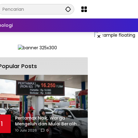
nologi
×
Popular Posts
‎Pertamax Naik, Warga
1
Mengeluh dan Mulai Beralih
ke Pertalite Meski Harus Antre
10 Juni 2026
0