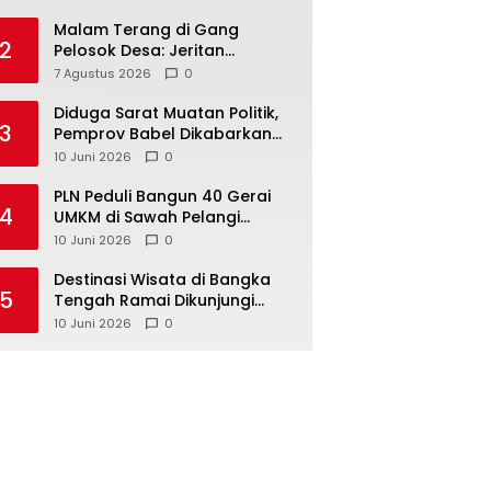
Malam Terang di Gang
2
Pelosok Desa: Jeritan
Harapan Ketua APDESI
7 Agustus 2026
0
Bangka Tengah untuk PLN
Babel
‎Diduga Sarat Muatan Politik,
3
Pemprov Babel Dikabarkan
Lakukan Rotasi Besar-
10 Juni 2026
0
besaran ASN hingga PPPK
‎PLN Peduli Bangun 40 Gerai
4
UMKM di Sawah Pelangi
Namang, Dorong
10 Juni 2026
0
‎Destinasi Wisata di Bangka
5
Tengah Ramai Dikunjungi
Masyarakat Saat Libur dan
10 Juni 2026
0
Akhir Pekan