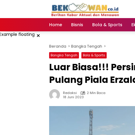
Langsung
ke
konten
Home
Bisnis
Bola & Sports
E
×
Beranda
Bangka Tengah
Bangka Tengah
Bola & Sports
Luar Biasa!!! Pers
Pulang Piala Erzal
Redaksi
2 Min Baca
18 Juni 2023