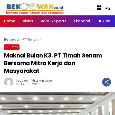
Langsung
ke
konten
Home
Bisnis
Bola & Sports
Ekonomi
Hukum & 
Beranda
PT Timah
PT Timah
Maknai Bulan K3, PT Timah Senam
Bersama Mitra Kerja dan
Masyarakat
Redaksi
2 Min Baca
25 Januari 2025