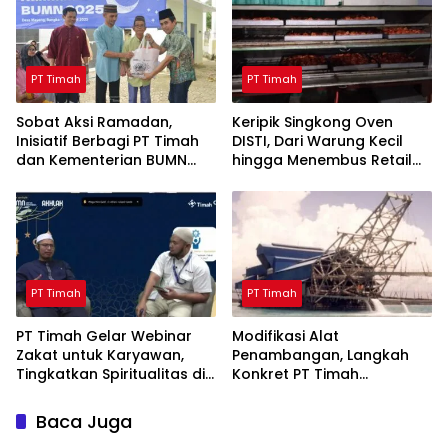
PT Timah
PT Timah
Sobat Aksi Ramadan,
Keripik Singkong Oven
Inisiatif Berbagi PT Timah
DISTI, Dari Warung Kecil
dan Kementerian BUMN
hingga Menembus Retail
Menebar Manfaat
Modern Berkat Dukungan
PT Timah
PT Timah
PT Timah
PT Timah Gelar Webinar
Modifikasi Alat
Zakat untuk Karyawan,
Penambangan, Langkah
Tingkatkan Spiritualitas di
Konkret PT Timah
Bulan Ramadan
Tingkatkan Safety
Baca Juga