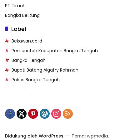
PT Timah
Bangka Belitung
Label
Bekawan.co.id
Pemerintah Kabupaten Bangka Tengah
Bangka Tengah
Bupati Bateng Algafry Rahman
Polres Bangka Tengah
https://perpusip.pamekasankab.go.id/
https://pelra.maritim.go.id/
https://kecsitim.sitarokab.go.id/
https://destinasi.sitarokab.go.id/
https://www.bdslot88vpn.com/
Didukung oleh WordPress
-
Tema: wpmedia.