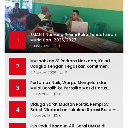
SMAN 1 Namang Resmi Buka Pendaftaran
1
Murid Baru 2026/2027
9 Juni 2026
0
Musnahkan 31 Perkara Narkoba, Kejari
2
Bangka Tengah Tegaskan Komitmen
Berantas Kejahatan Hingga Tuntas
6 Agustus 2026
0
‎Pertamax Naik, Warga Mengeluh dan
3
Mulai Beralih ke Pertalite Meski Harus
10 Juni 2026
0
‎Diduga Sarat Muatan Politik, Pemprov
4
Babel Dikabarkan Lakukan Rotasi Besar-
10 Juni 2026
0
‎PLN Peduli Bangun 40 Gerai UMKM di