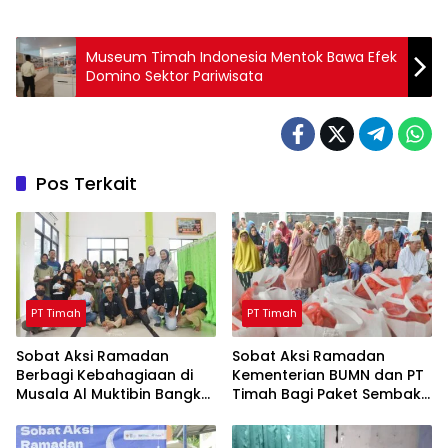
Museum Timah Indonesia Mentok Bawa Efek
Domino Sektor Pariwisata
Pos Terkait
PT Timah
PT Timah
Sobat Aksi Ramadan
Sobat Aksi Ramadan
Berbagi Kebahagiaan di
Kementerian BUMN dan PT
Musala Al Muktibin Bangka
Timah Bagi Paket Sembako
Barat, Santuni Anak Yatim
ke Masyarakat Bangka
dan Piatu
Barat