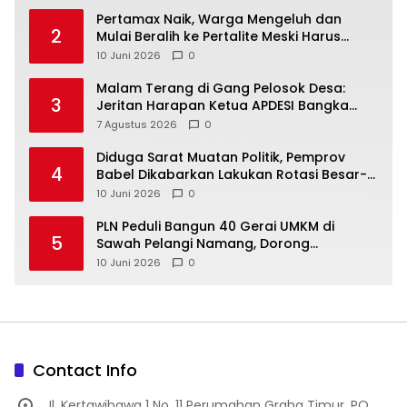
‎Pertamax Naik, Warga Mengeluh dan
2
Mulai Beralih ke Pertalite Meski Harus
10 Juni 2026
0
Malam Terang di Gang Pelosok Desa:
3
Jeritan Harapan Ketua APDESI Bangka
Tengah untuk PLN Babel
7 Agustus 2026
0
‎Diduga Sarat Muatan Politik, Pemprov
4
Babel Dikabarkan Lakukan Rotasi Besar-
10 Juni 2026
0
‎PLN Peduli Bangun 40 Gerai UMKM di
5
Sawah Pelangi Namang, Dorong
10 Juni 2026
0
Contact Info
Jl. Kertawibawa 1 No. 11 Perumahan Graha Timur, PO.