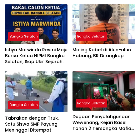
Bangka Selatan
Bangka Selatan
Istiya Marwinda Resmi Maju
Maling Kabel di Alun-alun
Bursa Ketua HIPMI Bangka
Habang, BR Ditangkap
Selatan, Siap Ukir Sejarah
Pemimpin Perempuan
Pertama
Bangka Selatan
Bangka Selatan
Dugaan Penyalahgunaan
Tabrakan dengan Truk,
Wewenang, Kejari Basel
Satu Siswa SMP Payung
Tahan 2 Tersangka Mafia
Meninggal Ditempat
Tanah di Pulau Lepar