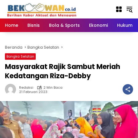
Langsung
ke
konten
Home
Bisnis
Bola & Sports
Ekonomi
Hukum & 
Beranda
Bangka Selatan
Bangka Selatan
Masyarakat Rajik Sambut Meriah
Kedatangan Riza-Debby
Redaksi
2 Min Baca
21 Februari 2023