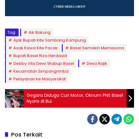
Tag:
Aik Bakung
Ajak Bupati Kite Sambang Kampung
Asak Kawa Kite Pacak
Basel Semakin Memesona
Bupati Basel Riza Herdavid
Debby Vita Dewi Wabup Basel
Desa Rajik
Kecamatan Simpangrimba
Pelayanan ke Masyarakat
Gegara Diduga Curi Motor, Oknum PNS Basel
Nyaris di Bui
Pos Terkait