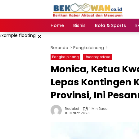
Langsung
ke
konten
Home
Bisnis
Bola & Sports
E
×
Beranda
Pangkalpinang
Pangkalpinang
Uncategorized
Monica, Ketua Kw
Lepas Kontingen K
Provinsi, Ini Pesa
Redaksi
1 Min Baca
10 Maret 2023