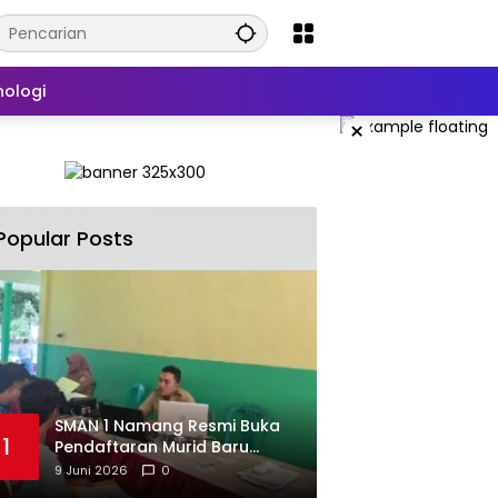
nologi
×
Popular Posts
SMAN 1 Namang Resmi Buka
1
Pendaftaran Murid Baru
2026/2027
9 Juni 2026
0