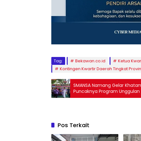
Tag:
Bekawan.co.id
Ketua Kwar
Kontingen Kwartir Daerah Tingkat Provin
SMANSA Namang Gelar Khatama
Puncaknya Program Unggulan L
Pos Terkait