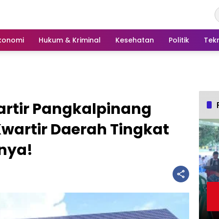
konomi
Hukum & Kriminal
Kesehatan
Politik
Tek
artir Pangkalpinang
wartir Daerah Tingkat
nnya!