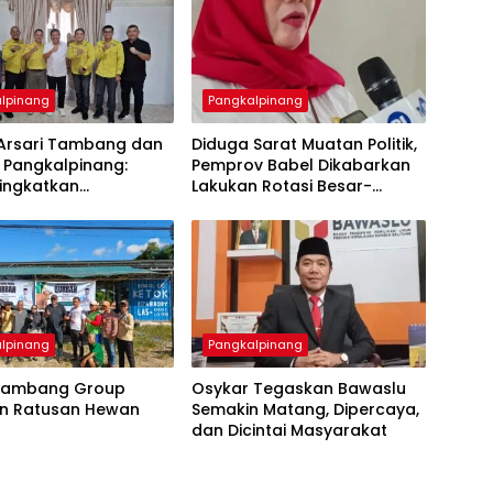
lpinang
Pangkalpinang
i Arsari Tambang dan
‎Diduga Sarat Muatan Politik,
 Pangkalpinang:
Pemprov Babel Dikabarkan
Tingkatkan
Lakukan Rotasi Besar-
hteraan Warga Lewat
besaran ASN hingga PPPK
lpinang
Pangkalpinang
i Tambang Group
Osykar Tegaskan Bawaslu
an Ratusan Hewan
Semakin Matang, Dipercaya,
n
dan Dicintai Masyarakat