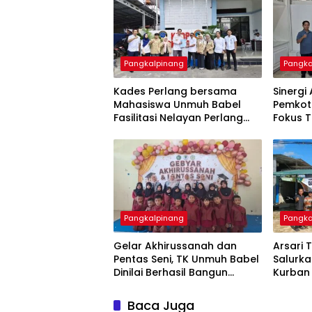
Pangkalpinang
Pangka
Kades Perlang bersama
‎Sinerg
Mahasiswa Unmuh Babel
Pemkot
Fasilitasi Nelayan Perlang
Fokus 
dan Trubus Buat PAS Kecil di
Keseja
KSOP Pangkalbalam
Pangkalpinang
Pangka
‎Gelar Akhirussanah dan
‎Arsar
Pentas Seni, TK Unmuh Babel
Salurk
Dinilai Berhasil Bangun
Kurba
Baca Juga