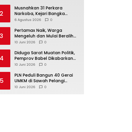
Musnahkan 31 Perkara
2
Narkoba, Kejari Bangka
Tengah Tegaskan Komitmen
6 Agustus 2026
0
Berantas Kejahatan Hingga
Tuntas
‎Pertamax Naik, Warga
3
Mengeluh dan Mulai Beralih
ke Pertalite Meski Harus Antre
10 Juni 2026
0
‎Diduga Sarat Muatan Politik,
4
Pemprov Babel Dikabarkan
Lakukan Rotasi Besar-
10 Juni 2026
0
besaran ASN hingga PPPK
‎PLN Peduli Bangun 40 Gerai
5
UMKM di Sawah Pelangi
Namang, Dorong
10 Juni 2026
0