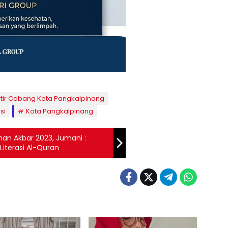
tir Cabang Kota Pangkalpinang
si
Kota Pangkalpinang
n Akbar 2023, Jumani :
iterasi Al-Quran