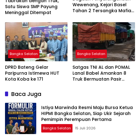
Tabrakan dengan Truk,
Wewenang, Kejari Basel
Satu Siswa SMP Payung
Tahan 2 Tersangka Mafia
Meninggal Ditempat
Tanah di Pulau Lepar
Bangka Selatan
Bangka Selatan
DPRD Bateng Gelar
Satgas TNI AL dan POMAL
Paripurna Istimewa HUT
Lanal Babel Amankan 8
Kota Koba ke 171
Truk Bermuatan Pasir
Timah
Baca Juga
Istiya Marwinda Resmi Maju Bursa Ketua
HIPMI Bangka Selatan, Siap Ukir Sejarah
Pemimpin Perempuan Pertama
Bangka Selatan
15 Juli 2026