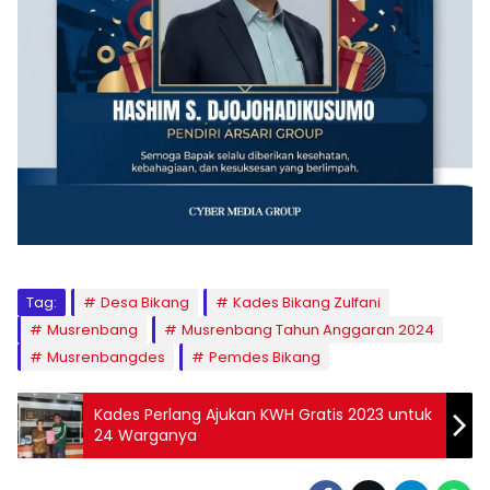
Tag:
Desa Bikang
Kades Bikang Zulfani
Musrenbang
Musrenbang Tahun Anggaran 2024
Musrenbangdes
Pemdes Bikang
Kades Perlang Ajukan KWH Gratis 2023 untuk
24 Warganya