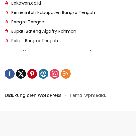
Bekawan.co.id
Pemerintah Kabupaten Bangka Tengah
Bangka Tengah
Bupati Bateng Algafry Rahman
Polres Bangka Tengah
https://perpusip.pamekasankab.go.id/
https://pelra.maritim.go.id/
https://kecsitim.sitarokab.go.id/
https://destinasi.sitarokab.go.id/
https://www.bdslot88vpn.com/
Didukung oleh WordPress
-
Tema: wpmedia.
https://ukpbj.natunakab.go.id/
https://penangbar.org/
panengg
https://panengg.me/
https://beras11.club/
https://panengg.pro/