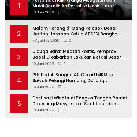
‎Pertamax Naik, Warga Mengeluh dan
1
Mulai Beralih ke Pertalite Meski Harus
10 Juni 2026
0
Malam Terang di Gang Pelosok Desa:
2
Jeritan Harapan Ketua APDESI Bangka
Tengah untuk PLN Babel
7 Agustus 2026
0
‎Diduga Sarat Muatan Politik, Pemprov
3
Babel Dikabarkan Lakukan Rotasi Besar-
10 Juni 2026
0
‎PLN Peduli Bangun 40 Gerai UMKM di
4
Sawah Pelangi Namang, Dorong
10 Juni 2026
0
‎Destinasi Wisata di Bangka Tengah Ramai
5
Dikunjungi Masyarakat Saat Libur dan
Akhir Pekan
10 Juni 2026
0