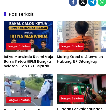
Pos Terkait
Bangka Selatan
Bangka Selatan
Istiya Marwinda Resmi Maju
Maling Kabel di Alun-alun
Bursa Ketua HIPMI Bangka
Habang, BR Ditangkap
Selatan, Siap Ukir Sejarah
Pemimpin Perempuan
Pertama
Bangka Selatan
Bangka Selatan
Dugaan Penyalahgunaan