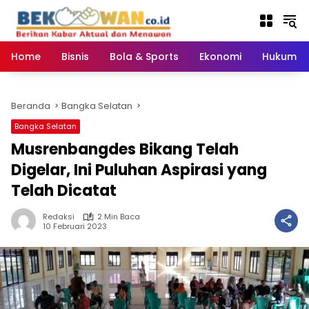
Langsung
ke
konten
Home
Bisnis
Bola & Sports
Ekonomi
Hukum & 
Beranda
Bangka Selatan
Bangka Selatan
Musrenbangdes Bikang Telah
Digelar, Ini Puluhan Aspirasi yang
Telah Dicatat
Redaksi
2 Min Baca
10 Februari 2023