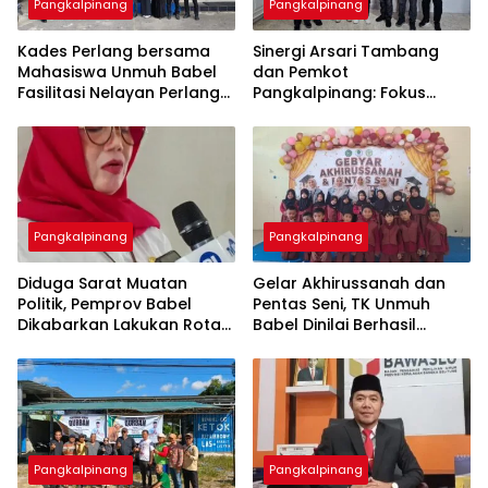
Pangkalpinang
Pangkalpinang
Kades Perlang bersama
‎Sinergi Arsari Tambang
Mahasiswa Unmuh Babel
dan Pemkot
Fasilitasi Nelayan Perlang
Pangkalpinang: Fokus
dan Trubus Buat PAS Kecil
Tingkatkan Kesejahteraan
di KSOP Pangkalbalam
Pangkalpinang
Pangkalpinang
‎Diduga Sarat Muatan
‎Gelar Akhirussanah dan
Politik, Pemprov Babel
Pentas Seni, TK Unmuh
Dikabarkan Lakukan Rotasi
Babel Dinilai Berhasil
Besar-besaran ASN hingga
Pangkalpinang
Pangkalpinang