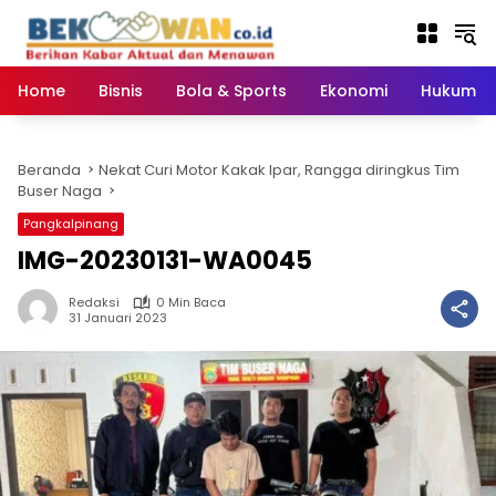
Langsung
ke
konten
Home
Bisnis
Bola & Sports
Ekonomi
Hukum & 
Beranda
Nekat Curi Motor Kakak Ipar, Rangga diringkus Tim
Buser Naga
Pangkalpinang
IMG-20230131-WA0045
Redaksi
0 Min Baca
31 Januari 2023