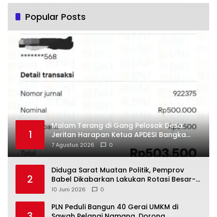
Popular Posts
Malam Terang di Gang Pelosok Desa:
1
Jeritan Harapan Ketua APDESI Bangka
Tengah untuk PLN Babel
7 Agustus 2026
0
‎Diduga Sarat Muatan Politik, Pemprov
2
Babel Dikabarkan Lakukan Rotasi Besar-
10 Juni 2026
0
‎PLN Peduli Bangun 40 Gerai UMKM di
3
Sawah Pelangi Namang, Dorong