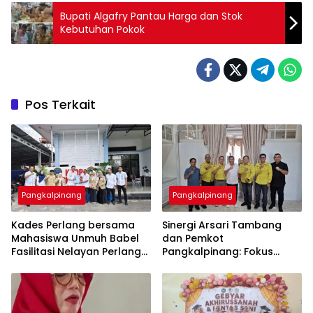
‎Bupati Algafry Pantau Harga dan Stok
Pos Terkait
Pangkalpinang
Pangkalpinang
Kades Perlang bersama
‎Sinergi Arsari Tambang
Mahasiswa Unmuh Babel
dan Pemkot
Fasilitasi Nelayan Perlang
Pangkalpinang: Fokus
dan Trubus Buat PAS Kecil
Tingkatkan Kesejahteraan
di KSOP Pangkalbalam