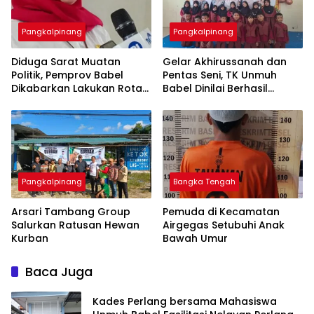
Pangkalpinang
Pangkalpinang
‎Diduga Sarat Muatan
‎Gelar Akhirussanah dan
Politik, Pemprov Babel
Pentas Seni, TK Unmuh
Dikabarkan Lakukan Rotasi
Babel Dinilai Berhasil
Besar-besaran ASN hingga
Pangkalpinang
Bangka Tengah
‎Arsari Tambang Group
Pemuda di Kecamatan
Salurkan Ratusan Hewan
Airgegas Setubuhi Anak
Kurban
Baca Juga
Kades Perlang bersama Mahasiswa