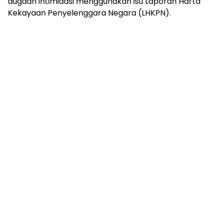
dugaan intimidasi menggunakan isu Laporan Harta
Kekayaan Penyelenggara Negara (LHKPN).