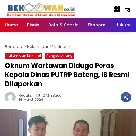
Langsung
ke
konten
Home
Bisnis
Bola & Sports
Ekonomi
Hukum & 
Beranda
Hukum dan Kriminal
Hukum dan Kriminal
Pangkalpinang
Oknum Wartawan Diduga Peras
Kepala Dinas PUTRP Bateng, IB Resmi
Dilaporkan
Redaksi
2 Min Baca
16 Maret 2026