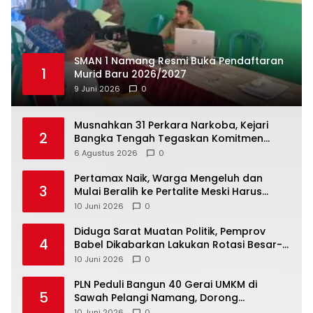
SMAN 1 Namang Resmi Buka Pendaftaran
1
Murid Baru 2026/2027
9 Juni 2026
0
Musnahkan 31 Perkara Narkoba, Kejari
2
Bangka Tengah Tegaskan Komitmen
Berantas Kejahatan Hingga Tuntas
6 Agustus 2026
0
‎Pertamax Naik, Warga Mengeluh dan
3
Mulai Beralih ke Pertalite Meski Harus
10 Juni 2026
0
‎Diduga Sarat Muatan Politik, Pemprov
4
Babel Dikabarkan Lakukan Rotasi Besar-
10 Juni 2026
0
‎PLN Peduli Bangun 40 Gerai UMKM di
5
Sawah Pelangi Namang, Dorong
10 Juni 2026
0