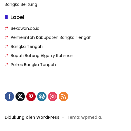
Bangka Belitung
Label
Bekawan.co.id
Pemerintah Kabupaten Bangka Tengah
Bangka Tengah
Bupati Bateng Algafry Rahman
Polres Bangka Tengah
https://perpusip.pamekasankab.go.id/
https://pelra.maritim.go.id/
https://kecsitim.sitarokab.go.id/
https://destinasi.sitarokab.go.id/
https://www.bdslot88vpn.com/
Didukung oleh WordPress
-
Tema: wpmedia.
https://ukpbj.natunakab.go.id/
https://penangbar.org/