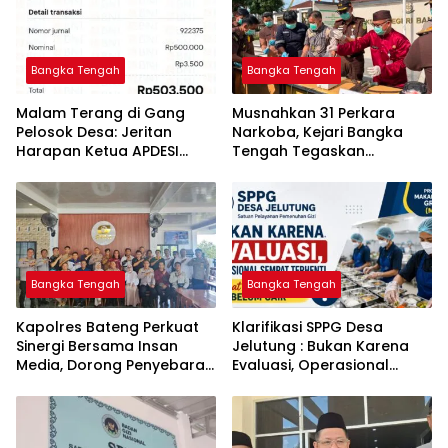
Bangka Tengah
Bangka Tengah
Malam Terang di Gang
Musnahkan 31 Perkara
Pelosok Desa: Jeritan
Narkoba, Kejari Bangka
Harapan Ketua APDESI
Tengah Tegaskan
Bangka Tengah untuk PLN
Komitmen Berantas
Babel
Kejahatan Hingga Tuntas
Bangka Tengah
Bangka Tengah
‎Kapolres Bateng Perkuat
‎Klarifikasi SPPG Desa
Sinergi Bersama Insan
Jelutung : Bukan Karena
Media, Dorong Penyebaran
Evaluasi, Operasional
Informasi Akurat dan
Sempat Terhenti Akibat
Layanan Polri 110
Dana Banper Belum Cair