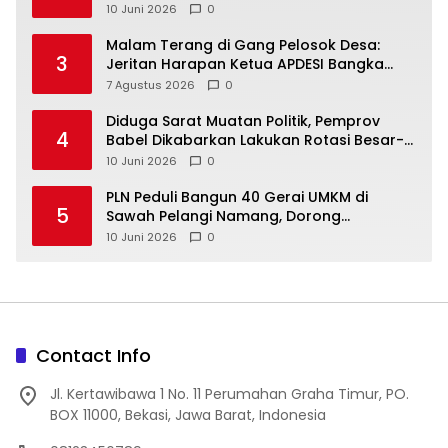
10 Juni 2026
0
Malam Terang di Gang Pelosok Desa:
3
Jeritan Harapan Ketua APDESI Bangka
Tengah untuk PLN Babel
7 Agustus 2026
0
‎Diduga Sarat Muatan Politik, Pemprov
4
Babel Dikabarkan Lakukan Rotasi Besar-
10 Juni 2026
0
‎PLN Peduli Bangun 40 Gerai UMKM di
5
Sawah Pelangi Namang, Dorong
10 Juni 2026
0
Contact Info
Jl. Kertawibawa 1 No. 11 Perumahan Graha Timur, PO.
BOX 11000, Bekasi, Jawa Barat, Indonesia