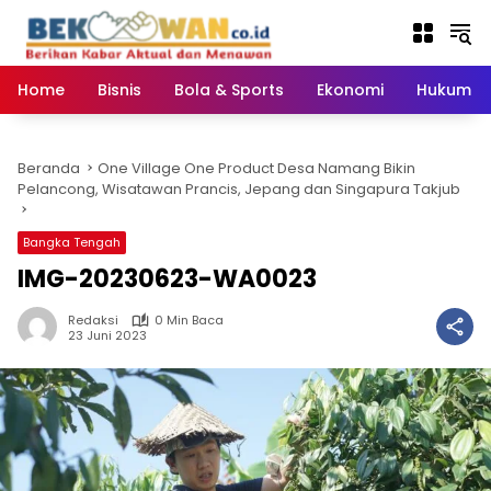
Langsung
ke
konten
Home
Bisnis
Bola & Sports
Ekonomi
Hukum & 
Beranda
One Village One Product Desa Namang Bikin
Pelancong, Wisatawan Prancis, Jepang dan Singapura Takjub
Bangka Tengah
IMG-20230623-WA0023
Redaksi
0 Min Baca
23 Juni 2023