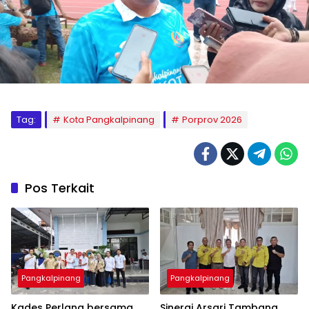
Tag:
Kota Pangkalpinang
Porprov 2026
Pos Terkait
Pangkalpinang
Pangkalpinang
Kades Perlang bersama
‎Sinergi Arsari Tambang