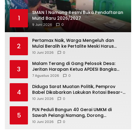
SMAN 1 Namang Resmi Buka Pendaftaran
1
Murid Baru 2026/2027
9 Juni 2026
0
‎Pertamax Naik, Warga Mengeluh dan
2
Mulai Beralih ke Pertalite Meski Harus
10 Juni 2026
0
Malam Terang di Gang Pelosok Desa:
3
Jeritan Harapan Ketua APDESI Bangka
Tengah untuk PLN Babel
7 Agustus 2026
0
‎Diduga Sarat Muatan Politik, Pemprov
4
Babel Dikabarkan Lakukan Rotasi Besar-
10 Juni 2026
0
‎PLN Peduli Bangun 40 Gerai UMKM di
5
Sawah Pelangi Namang, Dorong
10 Juni 2026
0