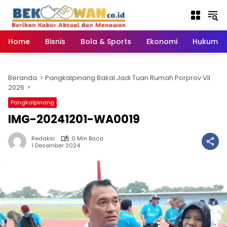
Langsung
ke
konten
Home
Bisnis
Bola & Sports
Ekonomi
Hukum & 
Beranda
Pangkalpinang Bakal Jadi Tuan Rumah Porprov VII
2026
Pangkalpinang
IMG-20241201-WA0019
Redaksi
0 Min Baca
1 Desember 2024