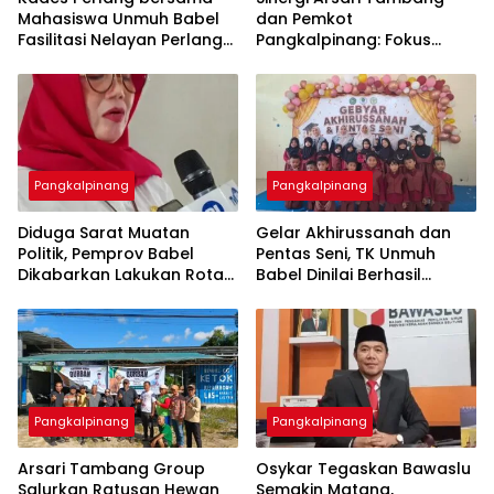
Mahasiswa Unmuh Babel
dan Pemkot
Fasilitasi Nelayan Perlang
Pangkalpinang: Fokus
dan Trubus Buat PAS Kecil
Tingkatkan Kesejahteraan
di KSOP Pangkalbalam
Pangkalpinang
Pangkalpinang
‎Diduga Sarat Muatan
‎Gelar Akhirussanah dan
Politik, Pemprov Babel
Pentas Seni, TK Unmuh
Dikabarkan Lakukan Rotasi
Babel Dinilai Berhasil
Besar-besaran ASN hingga
Pangkalpinang
Pangkalpinang
‎Arsari Tambang Group
Osykar Tegaskan Bawaslu
Salurkan Ratusan Hewan
Semakin Matang,