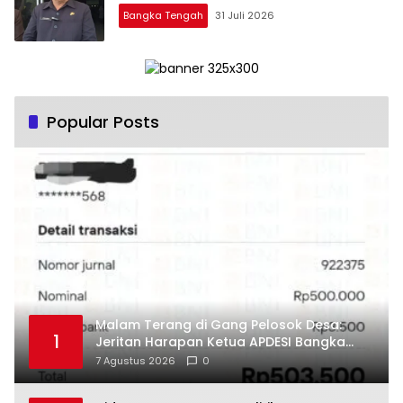
Bangka Tengah
31 Juli 2026
Popular Posts
Malam Terang di Gang Pelosok Desa:
1
Jeritan Harapan Ketua APDESI Bangka
Tengah untuk PLN Babel
7 Agustus 2026
0