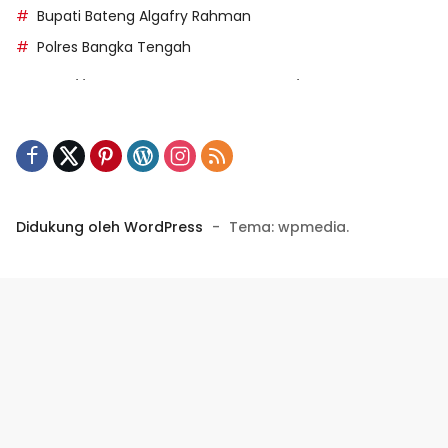
Bupati Bateng Algafry Rahman
Polres Bangka Tengah
https://perpusip.pamekasankab.go.id/
https://pelra.maritim.go.id/
https://kecsitim.sitarokab.go.id/
https://destinasi.sitarokab.go.id/
https://www.bdslot88vpn.com/
Didukung oleh WordPress
-
Tema: wpmedia.
https://ukpbj.natunakab.go.id/
https://penangbar.org/
panengg
https://panengg.me/
https://beras11.club/
https://panengg.pro/
https://panengg.live/
https://panengg.biz/