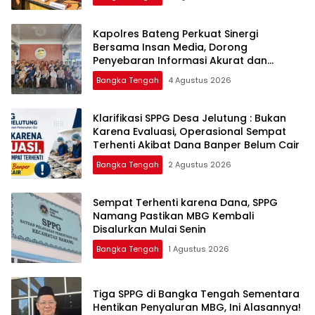
‎Kapolres Bateng Perkuat Sinergi
Bersama Insan Media, Dorong
Penyebaran Informasi Akurat dan
Layanan Polri 110
Bangka Tengah
4 Agustus 2026
‎Klarifikasi SPPG Desa Jelutung : Bukan
Karena Evaluasi, Operasional Sempat
Terhenti Akibat Dana Banper Belum Cair
Bangka Tengah
2 Agustus 2026
‎Sempat Terhenti karena Dana, SPPG
Namang Pastikan MBG Kembali
Disalurkan Mulai Senin
Bangka Tengah
1 Agustus 2026
‎Tiga SPPG di Bangka Tengah Sementara