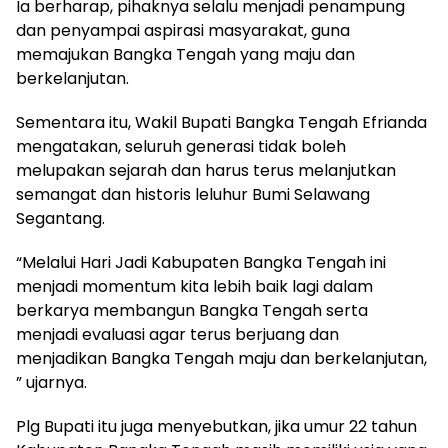
Ia berharap, pihaknya selalu menjadi penampung
dan penyampai aspirasi masyarakat, guna
memajukan Bangka Tengah yang maju dan
berkelanjutan.
Sementara itu, Wakil Bupati Bangka Tengah Efrianda
mengatakan, seluruh generasi tidak boleh
melupakan sejarah dan harus terus melanjutkan
semangat dan historis leluhur Bumi Selawang
Segantang.
“Melalui Hari Jadi Kabupaten Bangka Tengah ini
menjadi momentum kita lebih baik lagi dalam
berkarya membangun Bangka Tengah serta
menjadi evaluasi agar terus berjuang dan
menjadikan Bangka Tengah maju dan berkelanjutan,
” ujarnya.
Plg Bupati itu juga menyebutkan, jika umur 22 tahun