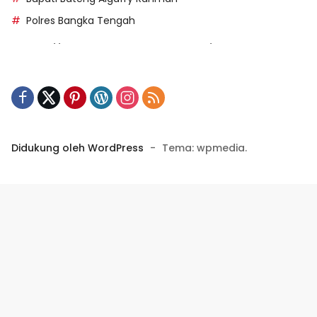
Polres Bangka Tengah
https://perpusip.pamekasankab.go.id/
https://pelra.maritim.go.id/
https://kecsitim.sitarokab.go.id/
https://destinasi.sitarokab.go.id/
https://www.bdslot88vpn.com/
Didukung oleh WordPress
-
Tema: wpmedia.
https://ukpbj.natunakab.go.id/
https://penangbar.org/
panengg
https://panengg.me/
https://beras11.club/
https://panengg.pro/
https://panengg.live/
https://panengg.biz/