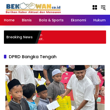
Langsung
ke
konten
Home
Bisnis
Bola & Sports
Ekonomi
Hukum & 
Breaking News
DPRD Bangka Tengah