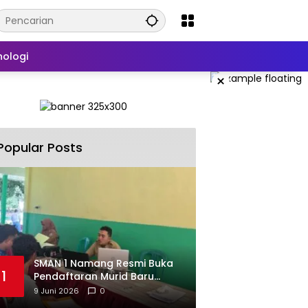
nologi
×
Popular Posts
SMAN 1 Namang Resmi Buka
1
Pendaftaran Murid Baru
2026/2027
9 Juni 2026
0