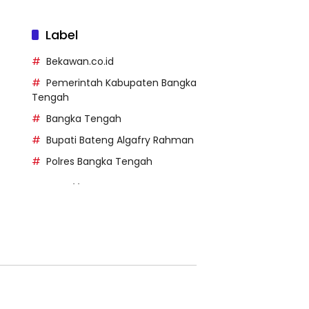
Label
Bekawan.co.id
Pemerintah Kabupaten Bangka
Tengah
Bangka Tengah
Bupati Bateng Algafry Rahman
Polres Bangka Tengah
https://perpusip.pamekasank
ab.go.id/
https://pelra.maritim.go.id/
https://kecsitim.sitarokab.go.i
d/
https://destinasi.sitarokab.go.
id/