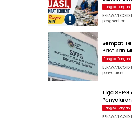
Bangka Tengah
BEKAWAN.CO.ID,
penghentian…
‎Sempat Te
Pastikan M
Bangka Tengah
BEKAWAN.CO.ID,
penyaluran…
‎Tiga SPPG
Penyaluran 
Bangka Tengah
BEKAWAN.CO.ID, 