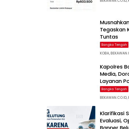
BEKAWAN.CO.ID, 
Musnahkan 
Tegaskan 
Tuntas
Bangka Tengah
KOBA, BEKAWAN.C
‎Kapolres 
Media, Dor
Layanan Pol
Bangka Tengah
BEKAWAN.CO.ID,
‎Klarifikas
Evaluasi, 
Banper Bel