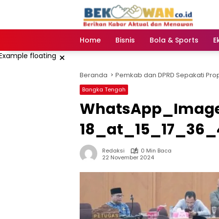
Langsung
ke
konten
Home
Bisnis
Bola & Sports
E
×
Beranda
Pemkab dan DPRD Sepakati Pr
Bangka Tengah
WhatsApp_Image
18_at_15_17_36_
Redaksi
0 Min Baca
22 November 2024