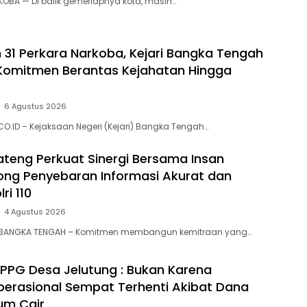
KOBA — Di balik gemerlapnya kota, masih…
31 Perkara Narkoba, Kejari Bangka Tengah
Komitmen Berantas Kejahatan Hingga
6 Agustus 2026
O.ID – Kejaksaan Negeri (Kejari) Bangka Tengah…
Bateng Perkuat Sinergi Bersama Insan
ong Penyebaran Informasi Akurat dan
ri 110
4 Agustus 2026
 BANGKA TENGAH – Komitmen membangun kemitraan yang…
i SPPG Desa Jelutung : Bukan Karena
Operasional Sempat Terhenti Akibat Dana
um Cair