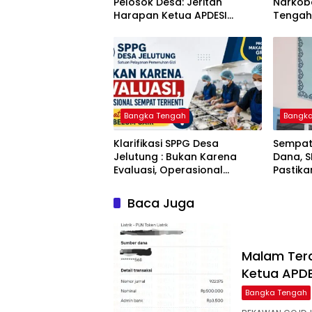
Pelosok Desa: Jeritan
Narkoba
Harapan Ketua APDESI
Tengah
Bangka Tengah untuk PLN
Berant
Babel
Tuntas
Bangka Tengah
Bangk
‎Klarifikasi SPPG Desa
‎Sempat
Jelutung : Bukan Karena
Dana, 
Evaluasi, Operasional
Pastik
Sempat Terhenti Akibat
Disalur
Dana Banper Belum Cair
Baca Juga
Malam Tera
Ketua APDE
Bangka Tengah