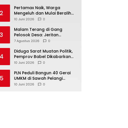
‎Pertamax Naik, Warga
2
Mengeluh dan Mulai Beralih
ke Pertalite Meski Harus Antre
10 Juni 2026
0
Malam Terang di Gang
3
Pelosok Desa: Jeritan
Harapan Ketua APDESI
7 Agustus 2026
0
Bangka Tengah untuk PLN
Babel
‎Diduga Sarat Muatan Politik,
4
Pemprov Babel Dikabarkan
Lakukan Rotasi Besar-
10 Juni 2026
0
besaran ASN hingga PPPK
‎PLN Peduli Bangun 40 Gerai
5
UMKM di Sawah Pelangi
Namang, Dorong
10 Juni 2026
0