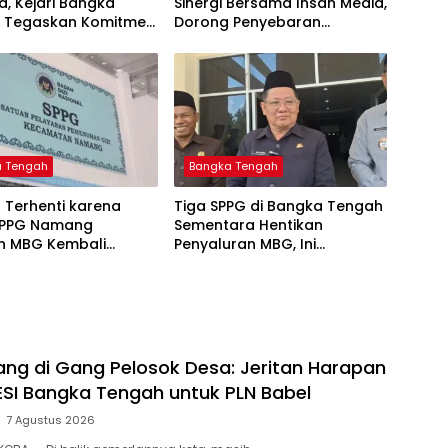
, Kejari Bangka
Sinergi Bersama Insan Media,
 Tegaskan Komitmen
Dorong Penyebaran
as Kejahatan Hingga
Informasi Akurat dan
Layanan Polri 110
a Tengah
Bangka Tengah
 Terhenti karena
‎Tiga SPPG di Bangka Tengah
SPPG Namang
Sementara Hentikan
an MBG Kembali
Penyaluran MBG, Ini
kan Mulai Senin
ng di Gang Pelosok Desa: Jeritan Harapan
SI Bangka Tengah untuk PLN Babel
7 Agustus 2026