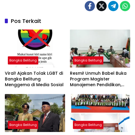
Pos Terkait
Bangka Belitung
Bangka Belitung
Viral! Ajakan Tolak LGBT di
Resmi! Unmuh Babel Buka
Bangka Belitung
Program Magister
Menggema di Media Sosial
Manajemen Pendidikan,
Jawab Kebutuhan SDM
Bangka Belitung
Bangka Belitung
Bangka Belitung