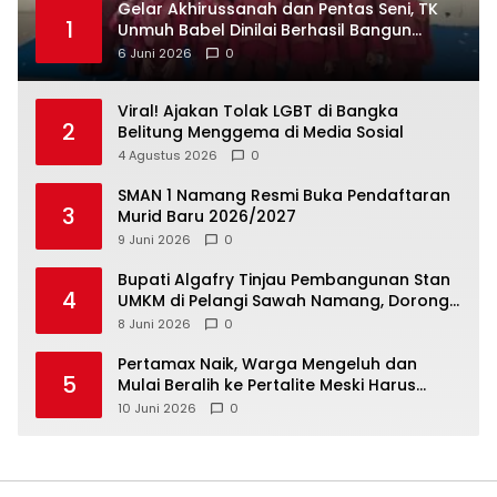
‎Gelar Akhirussanah dan Pentas Seni, TK
1
Unmuh Babel Dinilai Berhasil Bangun
6 Juni 2026
0
Viral! Ajakan Tolak LGBT di Bangka
2
Belitung Menggema di Media Sosial
4 Agustus 2026
0
SMAN 1 Namang Resmi Buka Pendaftaran
3
Murid Baru 2026/2027
9 Juni 2026
0
‎Bupati Algafry Tinjau Pembangunan Stan
4
UMKM di Pelangi Sawah Namang, Dorong
Wisata dan Ekonomi Lokal Kian Tertata
8 Juni 2026
0
‎Pertamax Naik, Warga Mengeluh dan
5
Mulai Beralih ke Pertalite Meski Harus
10 Juni 2026
0