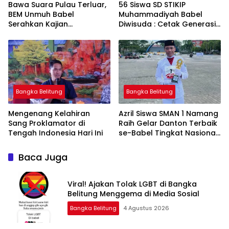
‎Bawa Suara Pulau Terluar,
‎56 Siswa SD STIKIP
BEM Unmuh Babel
Muhammadiyah Babel
Serahkan Kajian
Diwisuda : Cetak Generasi
Dikdasmen Langsung ke
Menteri Abdul Mu’ti
Bangka Belitung
Bangka Belitung
‎Mengenang Kelahiran
‎Azril Siswa SMAN 1 Namang
Sang Proklamator di
Raih Gelar Danton Terbaik
se-Babel Tingkat Nasional
Baca Juga
Viral! Ajakan Tolak LGBT di Bangka
Belitung Menggema di Media Sosial
Bangka Belitung
4 Agustus 2026