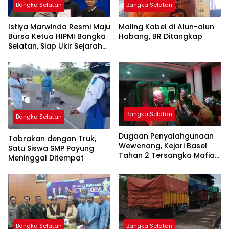
Bangka Selatan
Bangka Selatan
Istiya Marwinda Resmi Maju
Maling Kabel di Alun-alun
Bursa Ketua HIPMI Bangka
Habang, BR Ditangkap
Selatan, Siap Ukir Sejarah
Pemimpin Perempuan
Pertama
Bangka Selatan
Bangka Selatan
Dugaan Penyalahgunaan
Tabrakan dengan Truk,
Wewenang, Kejari Basel
Satu Siswa SMP Payung
Tahan 2 Tersangka Mafia
Meninggal Ditempat
Tanah di Pulau Lepar
Bangka Selatan
Bangka Selatan