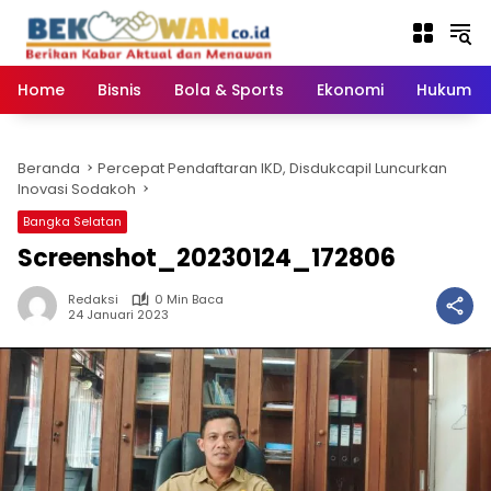
Langsung
ke
konten
Home
Bisnis
Bola & Sports
Ekonomi
Hukum & 
Beranda
Percepat Pendaftaran IKD, Disdukcapil Luncurkan
Inovasi Sodakoh
Bangka Selatan
Screenshot_20230124_172806
Redaksi
0 Min Baca
24 Januari 2023