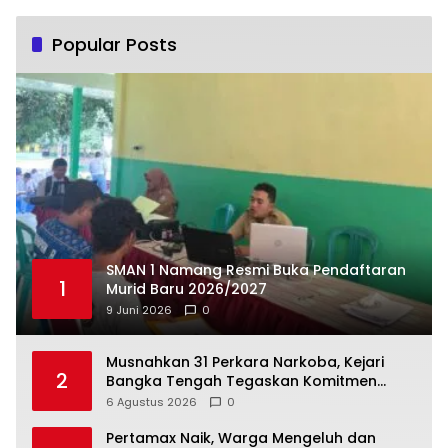
Popular Posts
SMAN 1 Namang Resmi Buka Pendaftaran
1
Murid Baru 2026/2027
9 Juni 2026
0
Musnahkan 31 Perkara Narkoba, Kejari
2
Bangka Tengah Tegaskan Komitmen
Berantas Kejahatan Hingga Tuntas
6 Agustus 2026
0
‎Pertamax Naik, Warga Mengeluh dan