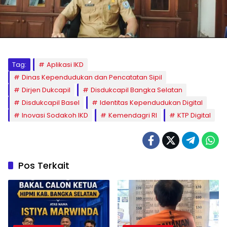
Tag:
Aplikasi IKD
Dinas Kependudukan dan Pencatatan Sipil
Dirjen Dukcapil
Disdukcapil Bangka Selatan
Disdukcapil Basel
Identitas Kependudukan Digital
Inovasi Sodakoh IKD
Kemendagri RI
KTP Digital
Pos Terkait