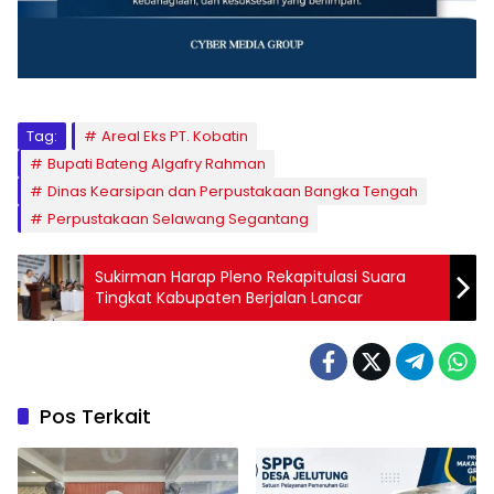
Tag:
Areal Eks PT. Kobatin
Bupati Bateng Algafry Rahman
Dinas Kearsipan dan Perpustakaan Bangka Tengah
Perpustakaan Selawang Segantang
Sukirman Harap Pleno Rekapitulasi Suara
Tingkat Kabupaten Berjalan Lancar
Pos Terkait