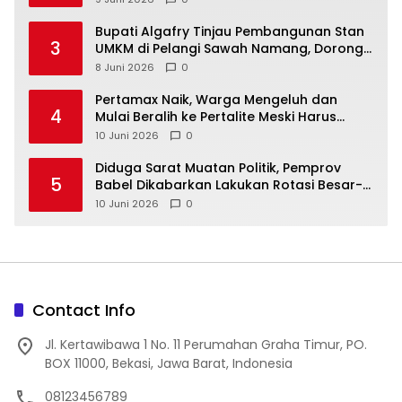
‎Bupati Algafry Tinjau Pembangunan Stan
3
UMKM di Pelangi Sawah Namang, Dorong
Wisata dan Ekonomi Lokal Kian Tertata
8 Juni 2026
0
‎Pertamax Naik, Warga Mengeluh dan
4
Mulai Beralih ke Pertalite Meski Harus
10 Juni 2026
0
‎Diduga Sarat Muatan Politik, Pemprov
5
Babel Dikabarkan Lakukan Rotasi Besar-
10 Juni 2026
0
Contact Info
Jl. Kertawibawa 1 No. 11 Perumahan Graha Timur, PO.
BOX 11000, Bekasi, Jawa Barat, Indonesia
08123456789