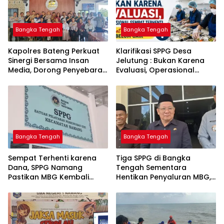
Bangka Tengah
Bangka Tengah
‎Kapolres Bateng Perkuat
‎Klarifikasi SPPG Desa
Sinergi Bersama Insan
Jelutung : Bukan Karena
Media, Dorong Penyebaran
Evaluasi, Operasional
Informasi Akurat dan
Sempat Terhenti Akibat
Layanan Polri 110
Dana Banper Belum Cair
Bangka Tengah
Bangka Tengah
‎Sempat Terhenti karena
‎Tiga SPPG di Bangka
Dana, SPPG Namang
Tengah Sementara
Pastikan MBG Kembali
Hentikan Penyaluran MBG,
Disalurkan Mulai Senin