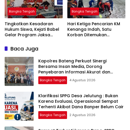
Bangka Tengah
Bangka Tengah
Tingkatkan Kesadaran
Hari Ketiga Pencarian KM
Hukum Siswa, Kejati Babel
Kenanga Indah, Satu
Gelar Program Jaksa
Korban Ditemukan
Masuk Sekolah di SMAN 1
Mengapung di Laut
Namang
Baca Juga
‎Kapolres Bateng Perkuat Sinergi
Bersama Insan Media, Dorong
Penyebaran Informasi Akurat dan
Layanan Polri 110
Bangka Tengah
4 Agustus 2026
‎Klarifikasi SPPG Desa Jelutung : Bukan
Karena Evaluasi, Operasional Sempat
Terhenti Akibat Dana Banper Belum Cair
Bangka Tengah
2 Agustus 2026