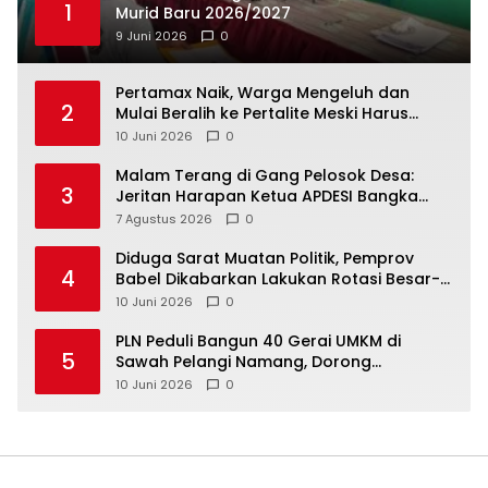
1
Murid Baru 2026/2027
9 Juni 2026
0
‎Pertamax Naik, Warga Mengeluh dan
2
Mulai Beralih ke Pertalite Meski Harus
10 Juni 2026
0
Malam Terang di Gang Pelosok Desa:
3
Jeritan Harapan Ketua APDESI Bangka
Tengah untuk PLN Babel
7 Agustus 2026
0
‎Diduga Sarat Muatan Politik, Pemprov
4
Babel Dikabarkan Lakukan Rotasi Besar-
10 Juni 2026
0
‎PLN Peduli Bangun 40 Gerai UMKM di
5
Sawah Pelangi Namang, Dorong
10 Juni 2026
0