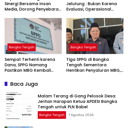
Sinergi Bersama Insan
Jelutung : Bukan Karena
Media, Dorong Penyebaran
Evaluasi, Operasional
Informasi Akurat dan
Sempat Terhenti Akibat
Layanan Polri 110
Dana Banper Belum Cair
Bangka Tengah
Bangka Tengah
‎Sempat Terhenti karena
‎Tiga SPPG di Bangka
Dana, SPPG Namang
Tengah Sementara
Pastikan MBG Kembali
Hentikan Penyaluran MBG,
Disalurkan Mulai Senin
Baca Juga
Malam Terang di Gang Pelosok Desa:
Jeritan Harapan Ketua APDESI Bangka
Tengah untuk PLN Babel
Bangka Tengah
7 Agustus 2026