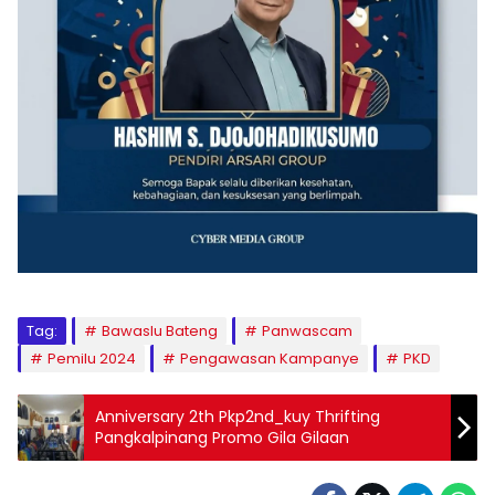
Tag:
Bawaslu Bateng
Panwascam
Pemilu 2024
Pengawasan Kampanye
PKD
Anniversary 2th Pkp2nd_kuy Thrifting
Pangkalpinang Promo Gila Gilaan