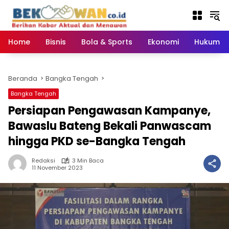
Langsung
ke
konten
Home
Bisnis
Bola & Sports
Ekonomi
Hukum & 
Beranda
Bangka Tengah
Bangka Tengah
Persiapan Pengawasan Kampanye,
Bawaslu Bateng Bekali Panwascam
hingga PKD se-Bangka Tengah
Redaksi
3 Min Baca
11 November 2023