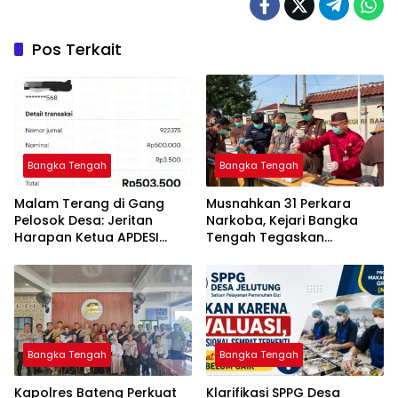
Pos Terkait
Bangka Tengah
Bangka Tengah
Malam Terang di Gang
Musnahkan 31 Perkara
Pelosok Desa: Jeritan
Narkoba, Kejari Bangka
Harapan Ketua APDESI
Tengah Tegaskan
Bangka Tengah untuk PLN
Komitmen Berantas
Babel
Kejahatan Hingga Tuntas
Bangka Tengah
Bangka Tengah
‎Kapolres Bateng Perkuat
‎Klarifikasi SPPG Desa