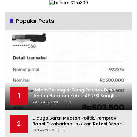
Popular Posts
Malam Terang di Gang Pelosok Desa:
1
Jeritan Harapan Ketua APDESI Bangka
Tengah untuk PLN Babel
7 Agustus 2026
0
‎Diduga Sarat Muatan Politik, Pemprov
2
Babel Dikabarkan Lakukan Rotasi Besar-
10 Juni 2026
0