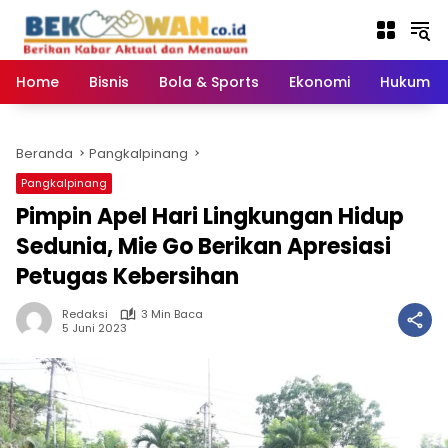
Langsung
ke
konten
Home
Bisnis
Bola & Sports
Ekonomi
Hukum & 
Beranda
Pangkalpinang
Pangkalpinang
Pimpin Apel Hari Lingkungan Hidup
Sedunia, Mie Go Berikan Apresiasi
Petugas Kebersihan
Redaksi
3 Min Baca
5 Juni 2023