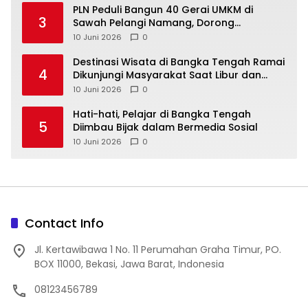
‎PLN Peduli Bangun 40 Gerai UMKM di
3
Sawah Pelangi Namang, Dorong
10 Juni 2026
0
‎Destinasi Wisata di Bangka Tengah Ramai
4
Dikunjungi Masyarakat Saat Libur dan
Akhir Pekan
10 Juni 2026
0
‎Hati-hati, Pelajar di Bangka Tengah
5
Diimbau Bijak dalam Bermedia Sosial
10 Juni 2026
0
Contact Info
Jl. Kertawibawa 1 No. 11 Perumahan Graha Timur, PO.
BOX 11000, Bekasi, Jawa Barat, Indonesia
08123456789