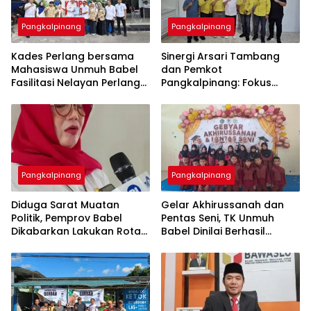
Pangkalpinang
Pangkalpinang
Kades Perlang bersama
‎Sinergi Arsari Tambang
Mahasiswa Unmuh Babel
dan Pemkot
Fasilitasi Nelayan Perlang
Pangkalpinang: Fokus
dan Trubus Buat PAS Kecil
Tingkatkan Kesejahteraan
di KSOP Pangkalbalam
Pangkalpinang
Pangkalpinang
‎Diduga Sarat Muatan
‎Gelar Akhirussanah dan
Politik, Pemprov Babel
Pentas Seni, TK Unmuh
Dikabarkan Lakukan Rotasi
Babel Dinilai Berhasil
Besar-besaran ASN hingga