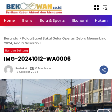
Langsung
ke
konten
Home
Bisnis
Bola & Sports
Ekonomi
Hukum & 
Beranda
Polda Babel Bakal Gelar Operasi Zebra Menumbing
2024, Ada 12 Sasaran
Bangka Belitung
IMG-20241012-WA0006
Redaksi
0 Min Baca
12 Oktober 2024