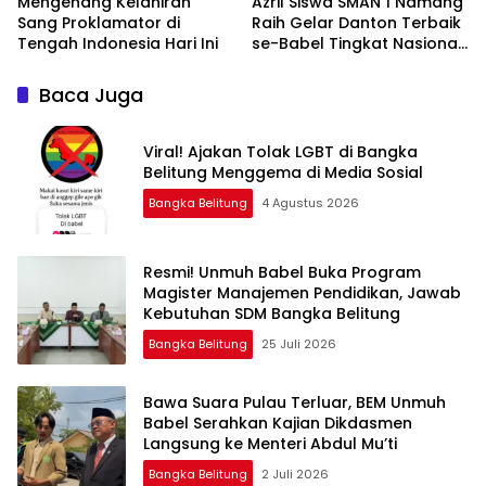
‎Mengenang Kelahiran
‎Azril Siswa SMAN 1 Namang
Sang Proklamator di
Raih Gelar Danton Terbaik
se-Babel Tingkat Nasional
Baca Juga
Viral! Ajakan Tolak LGBT di Bangka
Belitung Menggema di Media Sosial
Bangka Belitung
4 Agustus 2026
Resmi! Unmuh Babel Buka Program
Magister Manajemen Pendidikan, Jawab
Kebutuhan SDM Bangka Belitung
Bangka Belitung
25 Juli 2026
‎Bawa Suara Pulau Terluar, BEM Unmuh
Babel Serahkan Kajian Dikdasmen
Langsung ke Menteri Abdul Mu’ti
Bangka Belitung
2 Juli 2026