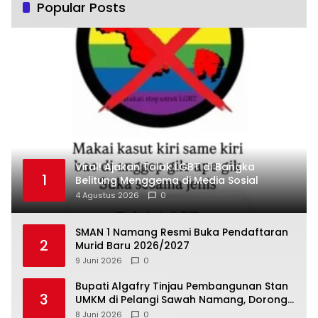
Popular Posts
Viral! Ajakan Tolak LGBT di Bangka
1
Belitung Menggema di Media Sosial
4 Agustus 2026
0
SMAN 1 Namang Resmi Buka Pendaftaran
2
Murid Baru 2026/2027
9 Juni 2026
0
‎Bupati Algafry Tinjau Pembangunan Stan
3
UMKM di Pelangi Sawah Namang, Dorong
Wisata dan Ekonomi Lokal Kian Tertata
8 Juni 2026
0