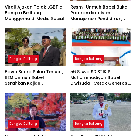
Viral! Ajakan Tolak LGBT di
Resmi! Unmuh Babel Buka
Bangka Belitung
Program Magister
Menggema di Media Sosial
Manajemen Pendidikan,
Jawab Kebutuhan SDM
Bangka Belitung
Bangka Belitung
Bangka Belitung
‎Bawa Suara Pulau Terluar,
‎56 Siswa SD STIKIP
BEM Unmuh Babel
Muhammadiyah Babel
Serahkan Kajian
Diwisuda : Cetak Generasi
Dikdasmen Langsung ke
Menteri Abdul Mu’ti
Bangka Belitung
Bangka Belitung