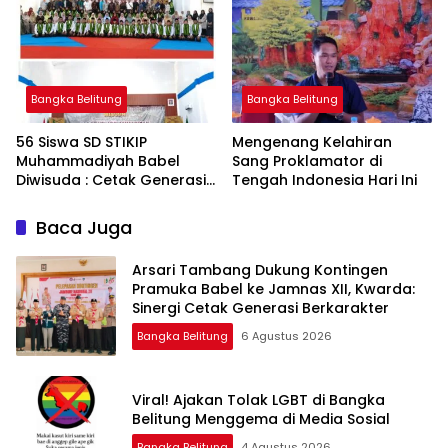
Bangka Belitung
Menteri Abdul Mu’ti
Bangka Belitung
Bangka Belitung
‎56 Siswa SD STIKIP
‎Mengenang Kelahiran
Muhammadiyah Babel
Sang Proklamator di
Diwisuda : Cetak Generasi
Baca Juga
Arsari Tambang Dukung Kontingen
Pramuka Babel ke Jamnas XII, Kwarda:
Sinergi Cetak Generasi Berkarakter
Bangka Belitung
6 Agustus 2026
Viral! Ajakan Tolak LGBT di Bangka
Belitung Menggema di Media Sosial
Bangka Belitung
4 Agustus 2026