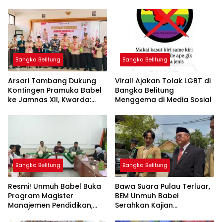
Bangka Belitung
Bangka Belitung
Arsari Tambang Dukung
Viral! Ajakan Tolak LGBT di
Kontingen Pramuka Babel
Bangka Belitung
ke Jamnas XII, Kwarda:
Menggema di Media Sosial
Sinergi Cetak Generasi
Berkarakter
Bangka Belitung
Bangka Belitung
Resmi! Unmuh Babel Buka
‎Bawa Suara Pulau Terluar,
Program Magister
BEM Unmuh Babel
Manajemen Pendidikan,
Serahkan Kajian
Jawab Kebutuhan SDM
Dikdasmen Langsung ke