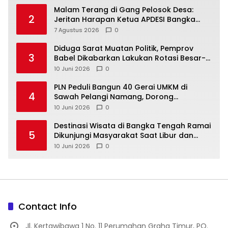
Malam Terang di Gang Pelosok Desa:
2
Jeritan Harapan Ketua APDESI Bangka
Tengah untuk PLN Babel
7 Agustus 2026
0
‎Diduga Sarat Muatan Politik, Pemprov
3
Babel Dikabarkan Lakukan Rotasi Besar-
10 Juni 2026
0
‎PLN Peduli Bangun 40 Gerai UMKM di
4
Sawah Pelangi Namang, Dorong
10 Juni 2026
0
‎Destinasi Wisata di Bangka Tengah Ramai
5
Dikunjungi Masyarakat Saat Libur dan
Akhir Pekan
10 Juni 2026
0
Contact Info
Jl. Kertawibawa 1 No. 11 Perumahan Graha Timur, PO.