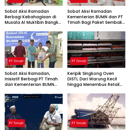
Sobat Aksi Ramadan
Sobat Aksi Ramadan
Berbagi Kebahagiaan di
Kementerian BUMN dan PT
Musala Al Muktibin Bangka
Timah Bagi Paket Sembako
Barat, Santuni Anak Yatim
ke Masyarakat Bangka
dan Piatu
Barat
PT Timah
PT Timah
Sobat Aksi Ramadan,
Keripik Singkong Oven
Inisiatif Berbagi PT Timah
DISTI, Dari Warung Kecil
dan Kementerian BUMN
hingga Menembus Retail
Menebar Manfaat
Modern Berkat Dukungan
PT Timah
PT Timah
PT Timah