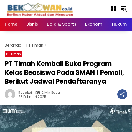
Langsung
ke
konten
Home
Bisnis
Bola & Sports
Ekonomi
Hukum & 
Beranda
PT Timah
PT Timah
PT Timah Kembali Buka Program
Kelas Beasiswa Pada SMAN 1 Pemali,
Berikut Jadwal Pendaftaranya
Redaksi
2 Min Baca
28 Februari 2025