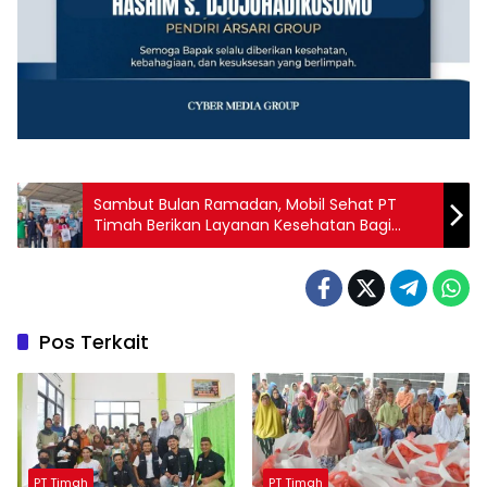
Sambut Bulan Ramadan, Mobil Sehat PT
Timah Berikan Layanan Kesehatan Bagi
Masyarakat Desa Sawang Selatan
Pos Terkait
PT Timah
PT Timah