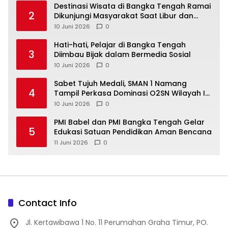
‎Destinasi Wisata di Bangka Tengah Ramai
2
Dikunjungi Masyarakat Saat Libur dan
Akhir Pekan
10 Juni 2026
0
‎Hati-hati, Pelajar di Bangka Tengah
3
Diimbau Bijak dalam Bermedia Sosial
10 Juni 2026
0
‎Sabet Tujuh Medali, SMAN 1 Namang
4
Tampil Perkasa Dominasi O2SN Wilayah I
10 Juni 2026
0
‎PMI Babel dan PMI Bangka Tengah Gelar
5
Edukasi Satuan Pendidikan Aman Bencana
11 Juni 2026
0
Contact Info
Jl. Kertawibawa 1 No. 11 Perumahan Graha Timur, PO.