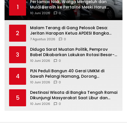
‎Pertamax Naik, Warga Mengeluh dan
1
Mulai Beralih ke Pertalite Meski Harus
10 Juni 2026
0
Malam Terang di Gang Pelosok Desa:
2
Jeritan Harapan Ketua APDESI Bangka
Tengah untuk PLN Babel
7 Agustus 2026
0
‎Diduga Sarat Muatan Politik, Pemprov
3
Babel Dikabarkan Lakukan Rotasi Besar-
10 Juni 2026
0
‎PLN Peduli Bangun 40 Gerai UMKM di
4
Sawah Pelangi Namang, Dorong
10 Juni 2026
0
‎Destinasi Wisata di Bangka Tengah Ramai
5
Dikunjungi Masyarakat Saat Libur dan
Akhir Pekan
10 Juni 2026
0