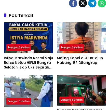
Pos Terkait
Bangka Selatan
Bangka Selatan
Istiya Marwinda Resmi Maju
Maling Kabel di Alun-alun
Bursa Ketua HIPMI Bangka
Habang, BR Ditangkap
Selatan, Siap Ukir Sejarah
Pemimpin Perempuan
Pertama
Bangka Selatan
Bangka Selatan