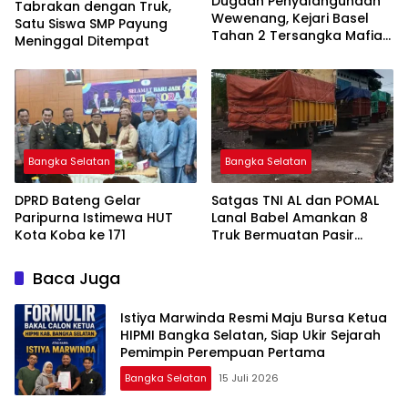
Dugaan Penyalahgunaan
Tabrakan dengan Truk,
Wewenang, Kejari Basel
Satu Siswa SMP Payung
Tahan 2 Tersangka Mafia
Meninggal Ditempat
Tanah di Pulau Lepar
Bangka Selatan
Bangka Selatan
DPRD Bateng Gelar
Satgas TNI AL dan POMAL
Paripurna Istimewa HUT
Lanal Babel Amankan 8
Kota Koba ke 171
Truk Bermuatan Pasir
Timah
Baca Juga
Istiya Marwinda Resmi Maju Bursa Ketua
HIPMI Bangka Selatan, Siap Ukir Sejarah
Pemimpin Perempuan Pertama
Bangka Selatan
15 Juli 2026