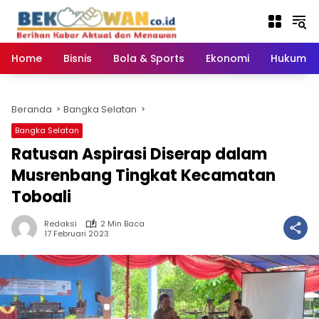
Langsung
ke
konten
Home
Bisnis
Bola & Sports
Ekonomi
Hukum & 
Beranda
Bangka Selatan
Bangka Selatan
Ratusan Aspirasi Diserap dalam
Musrenbang Tingkat Kecamatan
Toboali
Redaksi
2 Min Baca
17 Februari 2023