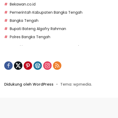
Bekawan.co.id
Pemerintah Kabupaten Bangka Tengah
Bangka Tengah
Bupati Bateng Algafry Rahman
Polres Bangka Tengah
https://perpusip.pamekasankab.go.id/
https://pelra.maritim.go.id/
https://kecsitim.sitarokab.go.id/
https://destinasi.sitarokab.go.id/
https://www.bdslot88vpn.com/
Didukung oleh WordPress
-
Tema: wpmedia.
https://ukpbj.natunakab.go.id/
https://penangbar.org/
panengg
https://panengg.me/
https://beras11.club/
https://panengg.pro/