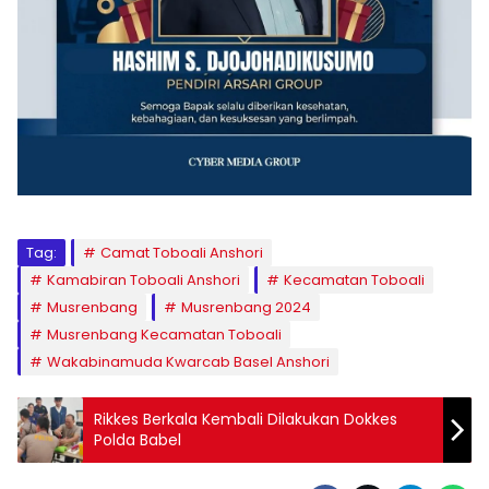
Tag:
Camat Toboali Anshori
Kamabiran Toboali Anshori
Kecamatan Toboali
Musrenbang
Musrenbang 2024
Musrenbang Kecamatan Toboali
Wakabinamuda Kwarcab Basel Anshori
Rikkes Berkala Kembali Dilakukan Dokkes
Polda Babel