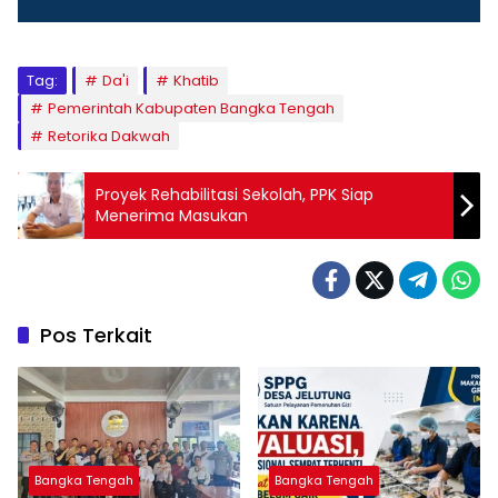
Tag:
Da'i
Khatib
Pemerintah Kabupaten Bangka Tengah
Retorika Dakwah
Proyek Rehabilitasi Sekolah, PPK Siap
Menerima Masukan
Pos Terkait
Bangka Tengah
Bangka Tengah