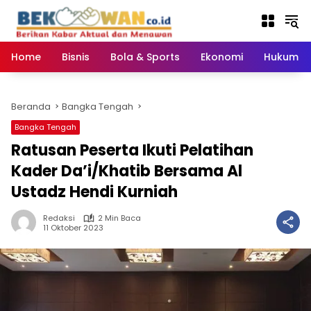
Langsung
ke
konten
Home
Bisnis
Bola & Sports
Ekonomi
Hukum & 
Beranda
Bangka Tengah
Bangka Tengah
Ratusan Peserta Ikuti Pelatihan
Kader Da’i/Khatib Bersama Al
Ustadz Hendi Kurniah
Redaksi
2 Min Baca
11 Oktober 2023