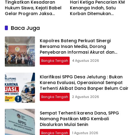
Tingkatkan Kesadaran
Hari Ketiga Pencarian KM
Hukum Siswa, Kejati Babel
Kenanga Indah, Satu
Gelar Program Jaksa
Korban Ditemukan
Masuk Sekolah di SMAN 1
Mengapung di Laut
Namang
Baca Juga
‎Kapolres Bateng Perkuat Sinergi
Bersama Insan Media, Dorong
Penyebaran Informasi Akurat dan
Layanan Polri 110
Bangka Tengah
4 Agustus 2026
‎Klarifikasi SPPG Desa Jelutung : Bukan
Karena Evaluasi, Operasional Sempat
Terhenti Akibat Dana Banper Belum Cair
Bangka Tengah
2 Agustus 2026
‎Sempat Terhenti karena Dana, SPPG
Namang Pastikan MBG Kembali
Disalurkan Mulai Senin
Bangka Tengah
1 Agustus 2026