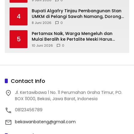
‎Bupati Algafry Tinjau Pembangunan Stan
4
UMKM di Pelangi Sawah Namang, Dorong
Wisata dan Ekonomi Lokal Kian Tertata
8 Juni 2026
0
‎Pertamax Naik, Warga Mengeluh dan
5
Mulai Beralih ke Pertalite Meski Harus
10 Juni 2026
0
Contact Info
Jl. Kertawibawa 1 No. 11 Perumahan Graha Timur, PO.
BOX 11000, Bekasi, Jawa Barat, Indonesia
08123456789
bekawanbateng@gmail.com