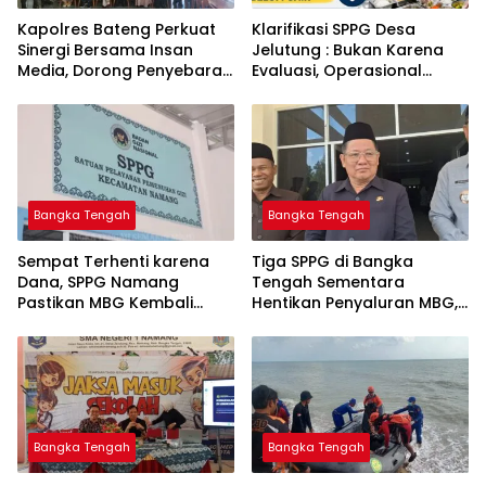
‎Kapolres Bateng Perkuat
‎Klarifikasi SPPG Desa
Sinergi Bersama Insan
Jelutung : Bukan Karena
Media, Dorong Penyebaran
Evaluasi, Operasional
Informasi Akurat dan
Sempat Terhenti Akibat
Layanan Polri 110
Dana Banper Belum Cair
Bangka Tengah
Bangka Tengah
‎Sempat Terhenti karena
‎Tiga SPPG di Bangka
Dana, SPPG Namang
Tengah Sementara
Pastikan MBG Kembali
Hentikan Penyaluran MBG,
Disalurkan Mulai Senin
Bangka Tengah
Bangka Tengah