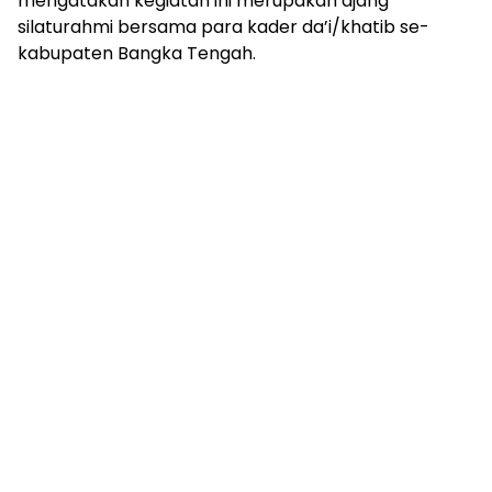
mengatakan kegiatan ini merupakan ajang
silaturahmi bersama para kader da’i/khatib se-
kabupaten Bangka Tengah.