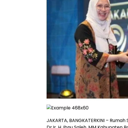
JAKARTA, BANGKATERKINI – Rumah 
Dr.Ir. H. Ibnu Saleh, MM Kabupaten 