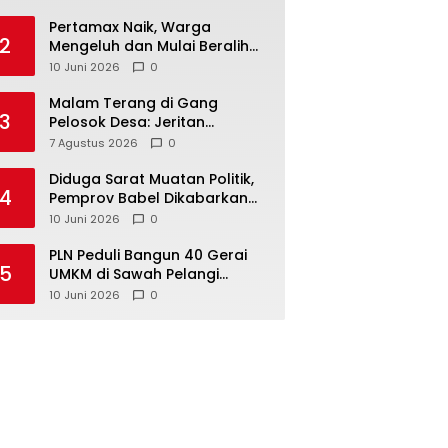
‎Pertamax Naik, Warga
2
Mengeluh dan Mulai Beralih
ke Pertalite Meski Harus Antre
10 Juni 2026
0
Malam Terang di Gang
3
Pelosok Desa: Jeritan
Harapan Ketua APDESI
7 Agustus 2026
0
Bangka Tengah untuk PLN
Babel
‎Diduga Sarat Muatan Politik,
4
Pemprov Babel Dikabarkan
Lakukan Rotasi Besar-
10 Juni 2026
0
besaran ASN hingga PPPK
‎PLN Peduli Bangun 40 Gerai
5
UMKM di Sawah Pelangi
Namang, Dorong
10 Juni 2026
0