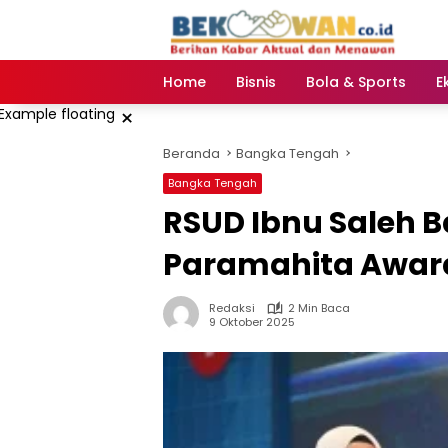
Langsung
ke
konten
Home
Bisnis
Bola & Sports
E
×
Beranda
Bangka Tengah
Bangka Tengah
‎RSUD Ibnu Saleh 
Paramahita Awar
Redaksi
2 Min Baca
9 Oktober 2025