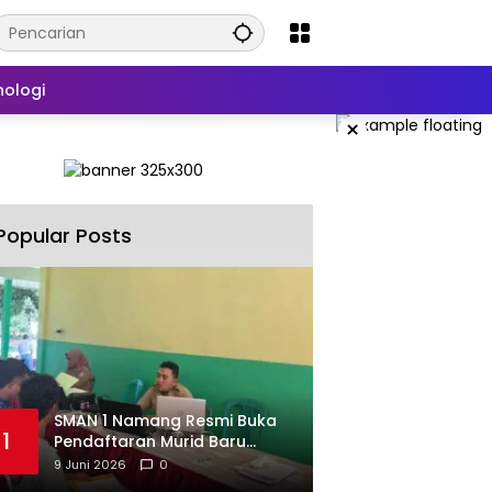
nologi
×
Popular Posts
SMAN 1 Namang Resmi Buka
1
Pendaftaran Murid Baru
2026/2027
9 Juni 2026
0