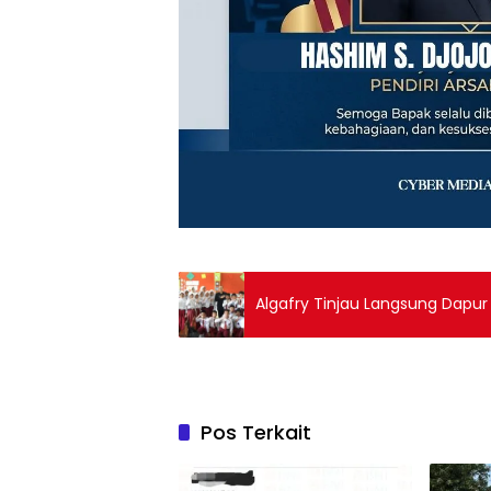
Algafry Tinjau Langsung Dapu
Pos Terkait