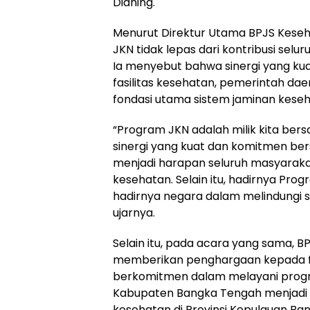
Dianing.
‎Menurut Direktur Utama BPJS Kese
JKN tidak lepas dari kontribusi selur
Ia menyebut bahwa sinergi yang ku
fasilitas kesehatan, pemerintah da
fondasi utama sistem jaminan keseh
‎“Program JKN adalah milik kita be
sinergi yang kuat dan komitmen be
menjadi harapan seluruh masyarak
kesehatan. Selain itu, hadirnya Pro
hadirnya negara dalam melindungi se
ujarnya.
‎Selain itu, pada acara yang sama, 
memberikan penghargaan kepada fas
berkomitmen dalam melayani program
Kabupaten Bangka Tengah menjadi s
kesehatan di Provinsi Kepulauan Ba