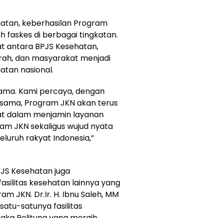
hatan, keberhasilan Program
uh faskes di berbagai tingkatan.
at antara BPJS Kesehatan,
erah, dan masyarakat menjadi
atan nasional.
rsama. Kami percaya, dengan
rsama, Program JKN akan terus
at dalam menjamin layanan
gram JKN sekaligus wujud nyata
luruh rakyat Indonesia,”
BPJS Kesehatan juga
ilitas kesehatan lainnya yang
 JKN. Dr.Ir. H. Ibnu Saleh, MM
atu-satunya fasilitas
ngka Belitung yang meraih