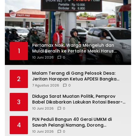
Tengah untuk PLN Babel
7 Agustus 2026
0
‎Diduga Sarat Muatan Politik, Pemprov
3
Babel Dikabarkan Lakukan Rotasi Besar-
10 Juni 2026
0
‎PLN Peduli Bangun 40 Gerai UMKM di
4
Sawah Pelangi Namang, Dorong
10 Juni 2026
0
‎Destinasi Wisata di Bangka Tengah Ramai
5
Dikunjungi Masyarakat Saat Libur dan
Akhir Pekan
10 Juni 2026
0
Contact Info
Jl. Kertawibawa 1 No. 11 Perumahan Graha Timur, PO.
BOX 11000, Bekasi, Jawa Barat, Indonesia
08123456789