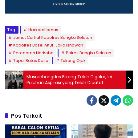
Tag:
Harkamtibmas
Jumat Curhat Kapolres Bangka Selatan
Kapolres Basel AKBP Joko Isnawan
Peredaran Narkoba
Polres Bangka Selatan
Tapal Batas Desa
Tukang Ojek
Musrenbangdes Bikang Telah Digelar, Ini
Puluhan Aspirasi yang Telah Dicatat
Pos Terkait