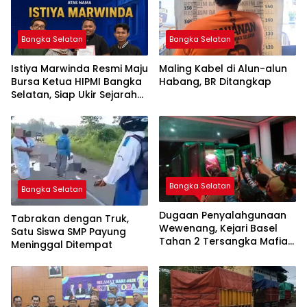
Bangka Selatan
Bangka Selatan
Istiya Marwinda Resmi Maju
Maling Kabel di Alun-alun
Bursa Ketua HIPMI Bangka
Habang, BR Ditangkap
Selatan, Siap Ukir Sejarah
Pemimpin Perempuan
Pertama
Bangka Selatan
Bangka Selatan
Dugaan Penyalahgunaan
Tabrakan dengan Truk,
Wewenang, Kejari Basel
Satu Siswa SMP Payung
Tahan 2 Tersangka Mafia
Meninggal Ditempat
Tanah di Pulau Lepar