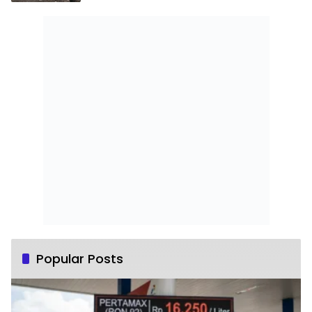
Popular Posts
‎Pertamax Naik, Warga Mengeluh dan
1
Mulai Beralih ke Pertalite Meski Harus
10 Juni 2026
0
Malam Terang di Gang Pelosok Desa:
2
Jeritan Harapan Ketua APDESI Bangka