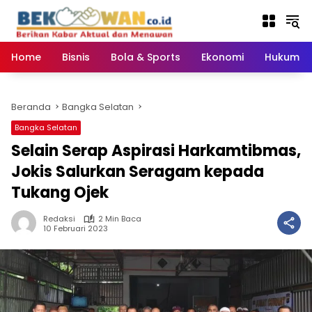
Langsung
ke
konten
Home
Bisnis
Bola & Sports
Ekonomi
Hukum & 
Beranda
Bangka Selatan
Bangka Selatan
Selain Serap Aspirasi Harkamtibmas,
Jokis Salurkan Seragam kepada
Tukang Ojek
Redaksi
2 Min Baca
10 Februari 2023