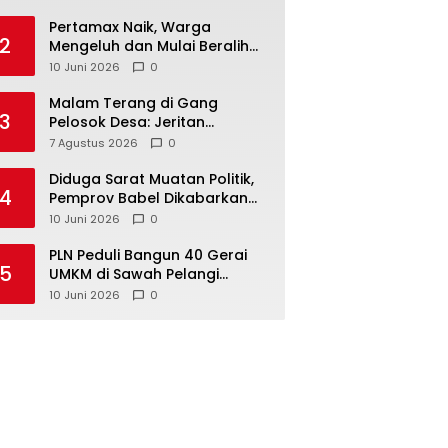
‎Pertamax Naik, Warga
2
Mengeluh dan Mulai Beralih
ke Pertalite Meski Harus Antre
10 Juni 2026
0
Malam Terang di Gang
3
Pelosok Desa: Jeritan
Harapan Ketua APDESI
7 Agustus 2026
0
Bangka Tengah untuk PLN
Babel
‎Diduga Sarat Muatan Politik,
4
Pemprov Babel Dikabarkan
Lakukan Rotasi Besar-
10 Juni 2026
0
besaran ASN hingga PPPK
‎PLN Peduli Bangun 40 Gerai
5
UMKM di Sawah Pelangi
Namang, Dorong
10 Juni 2026
0