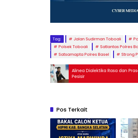
Tag:
Jalan Sudirman Toboali
Po
Polsek Toboali
Satlantas Polres B
Satsamapta Polres Basel
Strong P
Alinea Dialektika Rasa dan Pr
Pesisir
Pos Terkait