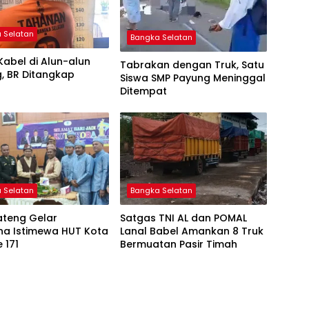
 Selatan
Bangka Selatan
Kabel di Alun-alun
Tabrakan dengan Truk, Satu
, BR Ditangkap
Siswa SMP Payung Meninggal
Ditempat
 Selatan
Bangka Selatan
ateng Gelar
Satgas TNI AL dan POMAL
na Istimewa HUT Kota
Lanal Babel Amankan 8 Truk
 171
Bermuatan Pasir Timah