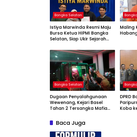
Bangka Selatan
Bangka
Istiya Marwinda Resmi Maju
Maling 
Bursa Ketua HIPMI Bangka
Habang
Selatan, Siap Ukir Sejarah
Pemimpin Perempuan
Pertama
Bangka Selatan
Bangka
Dugaan Penyalahgunaan
DPRD B
Wewenang, Kejari Basel
Paripur
Tahan 2 Tersangka Mafia
Koba ke
Tanah di Pulau Lepar
Baca Juga