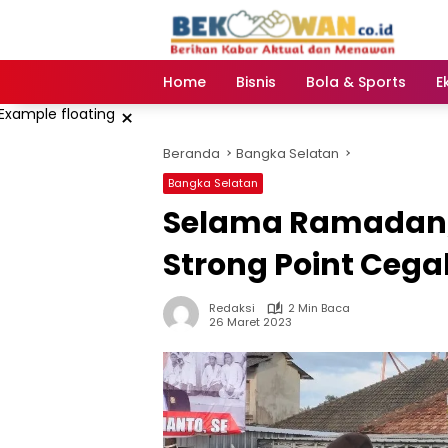
Langsung
ke
konten
Home
Bisnis
Bola & Sports
E
×
Beranda
Bangka Selatan
Bangka Selatan
Selama Ramadan, 
Strong Point Ceg
Redaksi
2 Min Baca
26 Maret 2023