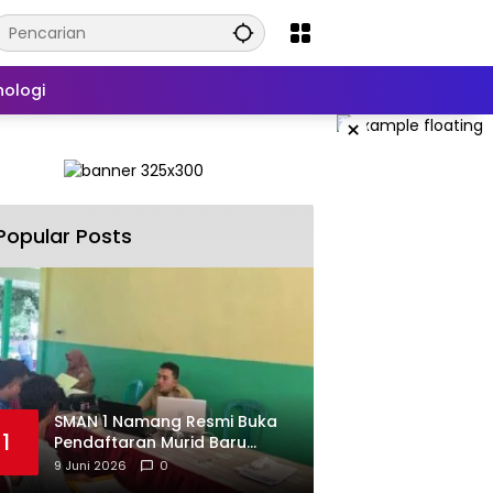
nologi
×
Popular Posts
SMAN 1 Namang Resmi Buka
1
Pendaftaran Murid Baru
2026/2027
9 Juni 2026
0