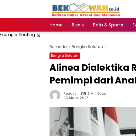
Langsung
ke
konten
Home
Bisnis
Bola & Sports
E
×
Beranda
Bangka Selatan
Bangka Selatan
Alinea Dialektika
Pemimpi dari Anak
Redaksi
3 Min Baca
26 Maret 2023