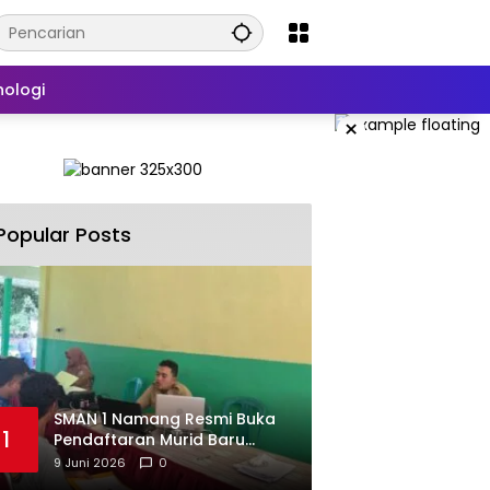
nologi
×
Popular Posts
SMAN 1 Namang Resmi Buka
1
Pendaftaran Murid Baru
2026/2027
9 Juni 2026
0