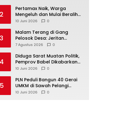
‎Pertamax Naik, Warga
2
Mengeluh dan Mulai Beralih
ke Pertalite Meski Harus Antre
10 Juni 2026
0
Malam Terang di Gang
3
Pelosok Desa: Jeritan
Harapan Ketua APDESI
7 Agustus 2026
0
Bangka Tengah untuk PLN
Babel
‎Diduga Sarat Muatan Politik,
4
Pemprov Babel Dikabarkan
Lakukan Rotasi Besar-
10 Juni 2026
0
besaran ASN hingga PPPK
‎PLN Peduli Bangun 40 Gerai
5
UMKM di Sawah Pelangi
Namang, Dorong
10 Juni 2026
0