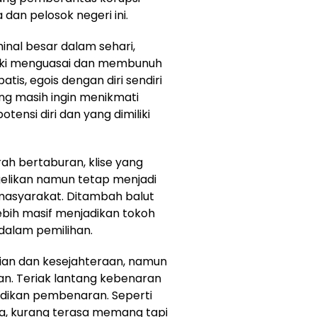
dan pelosok negeri ini.
nal besar dalam sehari,
arki menguasai dan membunuh
tis, egois dengan diri sendiri
ng masih ingin menikmati
ensi diri dan yang dimiliki
rah bertaburan, klise yang
elikan namun tetap menjadi
 masyarakat. Ditambah balut
bih masif menjadikan tokoh
alam pemilihan.
ian dan kesejahteraan, namun
ran. Teriak lantang kebenaran
adikan pembenaran. Seperti
a, kurang terasa memang tapi