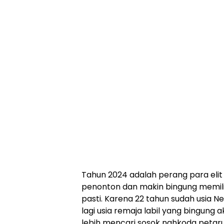
Tahun 2024 adalah perang para elit b
penonton dan makin bingung memilih
pasti. Karena 22 tahun sudah usia Ne
lagi usia remaja labil yang bingung ak
lebih mencari sosok nahkoda petar