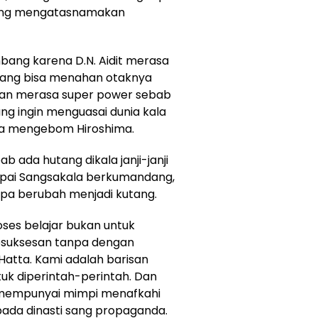
yang mengatasnamakan
mbang karena D.N. Aidit merasa
t yang bisa menahan otaknya
gan merasa super power sebab
g ingin menguasai dunia kala
ka mengebom Hiroshima.
b ada hutang dikala janji-janji
mpai Sangsakala berkumandang,
npa berubah menjadi kutang.
ses belajar bukan untuk
esuksesan tanpa dengan
Hatta. Kami adalah barisan
tuk diperintah-perintah. Dan
 mempunyai mimpi menafkahi
ada dinasti sang propaganda.