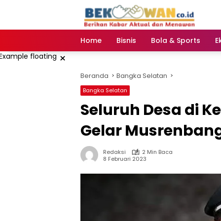
Langsung
ke
konten
Home
Bisnis
Bola & Sports
E
×
Beranda
Bangka Selatan
Bangka Selatan
Seluruh Desa di K
Gelar Musrenban
Redaksi
2 Min Baca
8 Februari 2023