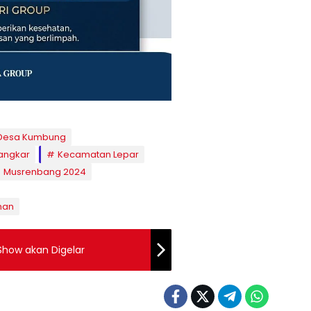
Desa Kumbung
angkar
Kecamatan Lepar
Musrenbang 2024
nan
 Show akan Digelar