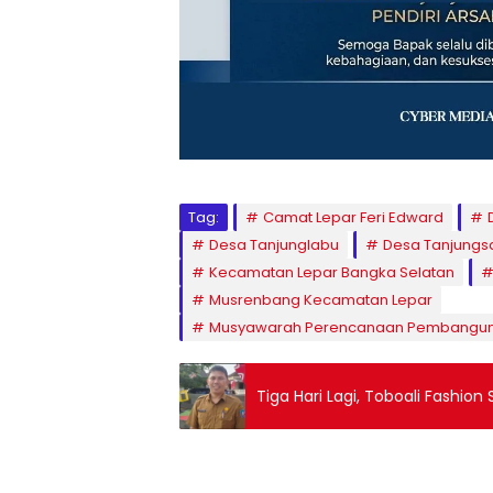
Tag:
Camat Lepar Feri Edward
Desa Tanjunglabu
Desa Tanjungs
Kecamatan Lepar Bangka Selatan
Musrenbang Kecamatan Lepar
Musyawarah Perencanaan Pembangu
Tiga Hari Lagi, Toboali Fashion