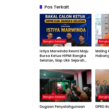
Pos Terkait
Bangka Selatan
Bangka
Istiya Marwinda Resmi Maju
Maling 
Bursa Ketua HIPMI Bangka
Habang
Selatan, Siap Ukir Sejarah
Pemimpin Perempuan
Pertama
Bangka Selatan
Bangka
Dugaan Penyalahgunaan
DPRD B