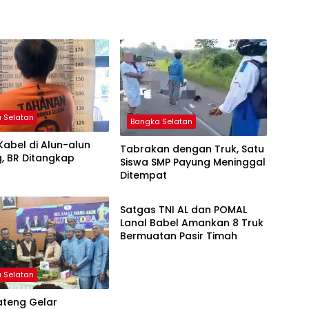
 Selatan
Bangka Selatan
Kabel di Alun-alun
Tabrakan dengan Truk, Satu
, BR Ditangkap
Siswa SMP Payung Meninggal
Ditempat
Bangka Selatan
Satgas TNI AL dan POMAL
Lanal Babel Amankan 8 Truk
Bermuatan Pasir Timah
 Selatan
ateng Gelar