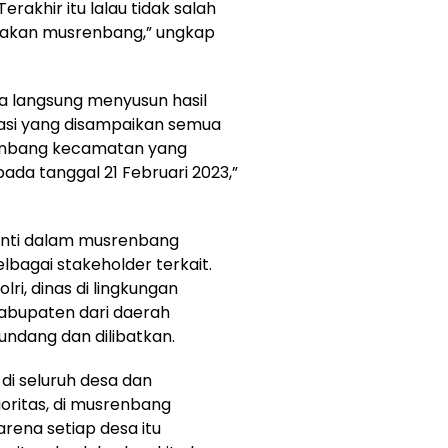
akhir itu lalau tidak salah
nakan musrenbang,” ungkap
sa langsung menyusun hasil
asi yang disampaikan semua
renbang kecamatan yang
da tanggal 21 Februari 2023,”
anti dalam musrenbang
bagai stakeholder terkait.
lri, dinas di lingkungan
kabupaten dari daerah
undang dan dilibatkan.
di seluruh desa dan
ioritas, di musrenbang
arena setiap desa itu