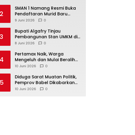
SMAN 1 Namang Resmi Buka
2
Pendaftaran Murid Baru
2026/2027
9 Juni 2026
0
‎Bupati Algafry Tinjau
3
Pembangunan Stan UMKM di
Pelangi Sawah Namang,
8 Juni 2026
0
Dorong Wisata dan Ekonomi
Lokal Kian Tertata
‎Pertamax Naik, Warga
4
Mengeluh dan Mulai Beralih
ke Pertalite Meski Harus Antre
10 Juni 2026
0
‎Diduga Sarat Muatan Politik,
5
Pemprov Babel Dikabarkan
Lakukan Rotasi Besar-
10 Juni 2026
0
besaran ASN hingga PPPK