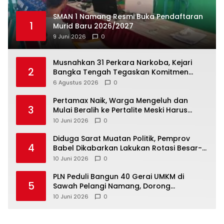
SMAN 1 Namang Resmi Buka Pendaftaran
1
Murid Baru 2026/2027
9 Juni 2026
0
Musnahkan 31 Perkara Narkoba, Kejari
2
Bangka Tengah Tegaskan Komitmen
Berantas Kejahatan Hingga Tuntas
6 Agustus 2026
0
‎Pertamax Naik, Warga Mengeluh dan
3
Mulai Beralih ke Pertalite Meski Harus
10 Juni 2026
0
‎Diduga Sarat Muatan Politik, Pemprov
4
Babel Dikabarkan Lakukan Rotasi Besar-
10 Juni 2026
0
‎PLN Peduli Bangun 40 Gerai UMKM di
5
Sawah Pelangi Namang, Dorong
10 Juni 2026
0