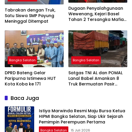
Dugaan Penyalahgunaan
Tabrakan dengan Truk,
Wewenang, Kejari Basel
Satu Siswa SMP Payung
Tahan 2 Tersangka Mafia
Meninggal Ditempat
Tanah di Pulau Lepar
Bangka Selatan
Bangka Selatan
DPRD Bateng Gelar
Satgas TNI AL dan POMAL
Paripurna Istimewa HUT
Lanal Babel Amankan 8
Kota Koba ke 171
Truk Bermuatan Pasir
Timah
Baca Juga
Istiya Marwinda Resmi Maju Bursa Ketua
HIPMI Bangka Selatan, Siap Ukir Sejarah
Pemimpin Perempuan Pertama
Bangka Selatan
15 Juli 2026