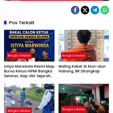
Pos Terkait
Bangka Selatan
Bangka Selatan
Istiya Marwinda Resmi Maju
Maling Kabel di Alun-alun
Bursa Ketua HIPMI Bangka
Habang, BR Ditangkap
Selatan, Siap Ukir Sejarah
Pemimpin Perempuan
Pertama
Bangka Selatan
Bangka Selatan