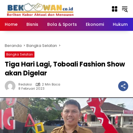
Langsung
ke
konten
Home
Bisnis
Bola & Sports
Ekonomi
Hukum & 
Beranda
Bangka Selatan
Bangka Selatan
Tiga Hari Lagi, Toboali Fashion Show
akan Digelar
Redaksi
2 Min Baca
8 Februari 2023