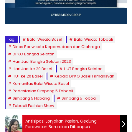
Tag:
Balai Wisata Basel
Balai Wisata Toboali
Dinas Pariwisata Kepemudaan dan Olahraga
DPKO Bangka Selatan
Hari Jadi Bangka Selatan 2023
Hari Jadi ke 20 Basel
HUT Bangka Selatan
HUT ke 20 Basel
Kepala DPKO Basel Firmansyah
Komunitas Balai Wisata Basel
Pedestarian Simpang 5 Toboali
Simpang 5 Habang
Simpang 5 Toboali
Toboali Fashion Show
Antisipasi Lonjakan Pasien, Gedung
Perawatan Baru akan Dibangun