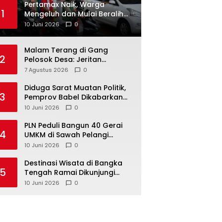
‎Pertamax Naik, Warga
1
Mengeluh dan Mulai Beralih
ke Pertalite Meski Harus Antre
10 Juni 2026
0
Malam Terang di Gang
2
Pelosok Desa: Jeritan
Harapan Ketua APDESI
7 Agustus 2026
0
Bangka Tengah untuk PLN
Babel
‎Diduga Sarat Muatan Politik,
3
Pemprov Babel Dikabarkan
Lakukan Rotasi Besar-
10 Juni 2026
0
besaran ASN hingga PPPK
‎PLN Peduli Bangun 40 Gerai
4
UMKM di Sawah Pelangi
Namang, Dorong
10 Juni 2026
0
‎Destinasi Wisata di Bangka
5
Tengah Ramai Dikunjungi
Masyarakat Saat Libur dan
10 Juni 2026
0
Akhir Pekan