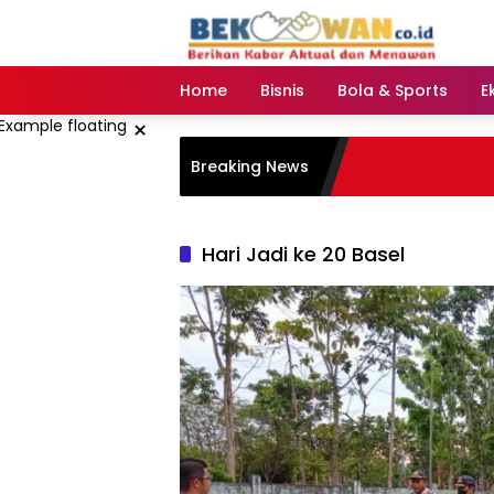
Langsung
ke
konten
Home
Bisnis
Bola & Sports
E
×
Breaking News
Hari Jadi ke 20 Basel