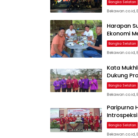
Bangka Selatan
Bekawan.co.id, 
Harapan Suh
Ekonomi M
Bangka Selatan
Bekawan.co.id, 
Kata Mukhli
Dukung Pr
Bangka Selatan
Bekawan.co.id, 
Paripurna H
Introspeksi 
Bangka Selatan
Bekawan.co.id, 