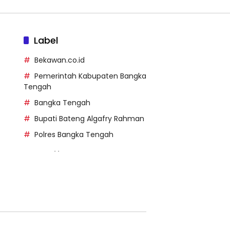
Label
Bekawan.co.id
Pemerintah Kabupaten Bangka
Tengah
Bangka Tengah
Bupati Bateng Algafry Rahman
Polres Bangka Tengah
https://perpusip.pamekasank
ab.go.id/
https://pelra.maritim.go.id/
https://kecsitim.sitarokab.go.i
d/
https://destinasi.sitarokab.go.