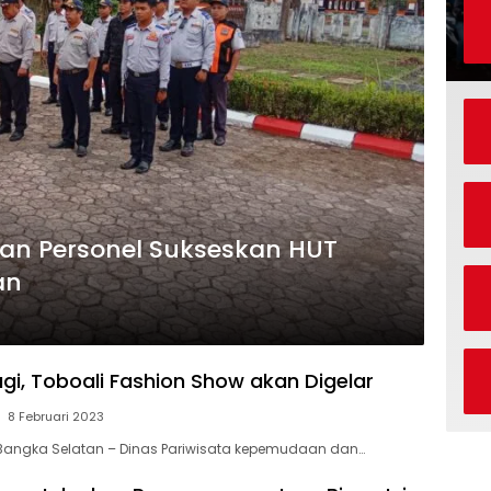
han Personel Sukseskan HUT
an
agi, Toboali Fashion Show akan Digelar
8 Februari 2023
 Bangka Selatan – Dinas Pariwisata kepemudaan dan…