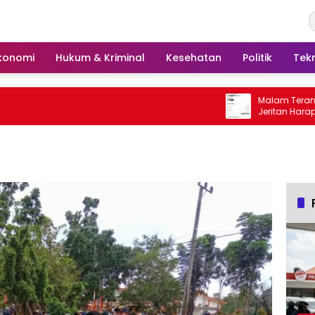
konomi
Hukum & Kriminal
Kesehatan
Politik
Tek
Malam Terang di Gang Pe
Jeritan Harapan Ketua A
Tengah untuk PLN Babel