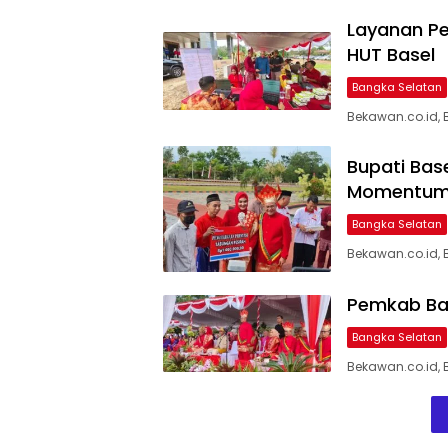
Layanan P
HUT Basel
Bangka Selatan
Bekawan.co.id,
Bupati Bas
Momentum 
Bangka Selatan
Bekawan.co.id, 
Pemkab Bas
Bangka Selatan
Bekawan.co.id, 