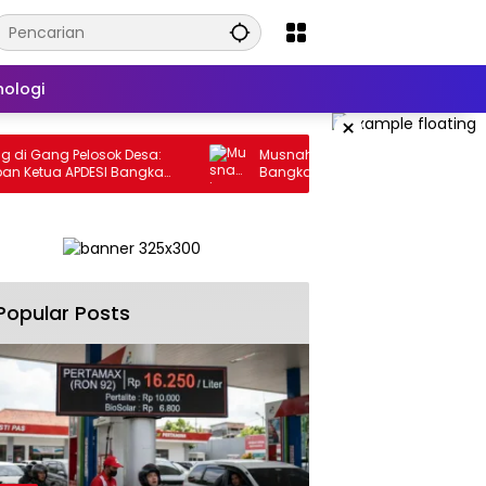
nologi
×
losok Desa:
Musnahkan 31 Perkara Narkoba, Kejari
PDESI Bangka
Bangka Tengah Tegaskan Komitmen
Berantas Kejahatan Hingga Tuntas
Popular Posts