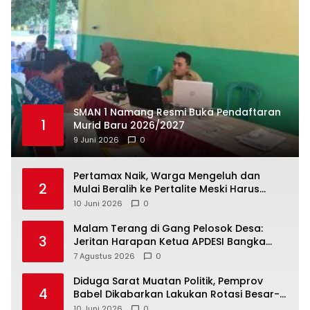
SMAN 1 Namang Resmi Buka Pendaftaran
1
Murid Baru 2026/2027
9 Juni 2026
0
‎Pertamax Naik, Warga Mengeluh dan
2
Mulai Beralih ke Pertalite Meski Harus
10 Juni 2026
0
Malam Terang di Gang Pelosok Desa:
3
Jeritan Harapan Ketua APDESI Bangka
Tengah untuk PLN Babel
7 Agustus 2026
0
‎Diduga Sarat Muatan Politik, Pemprov
4
Babel Dikabarkan Lakukan Rotasi Besar-
10 Juni 2026
0