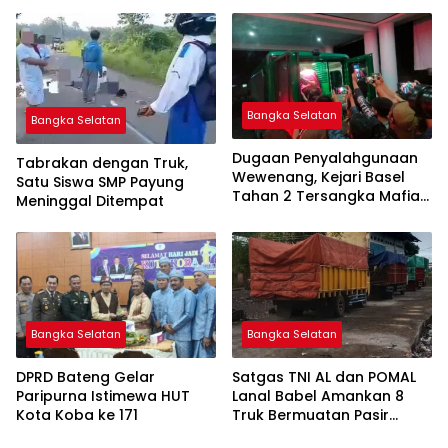
Pemimpin Perempuan
Pertama
Bangka Selatan
Bangka Selatan
Dugaan Penyalahgunaan
Tabrakan dengan Truk,
Wewenang, Kejari Basel
Satu Siswa SMP Payung
Tahan 2 Tersangka Mafia
Meninggal Ditempat
Tanah di Pulau Lepar
Bangka Selatan
Bangka Selatan
DPRD Bateng Gelar
Satgas TNI AL dan POMAL
Paripurna Istimewa HUT
Lanal Babel Amankan 8
Kota Koba ke 171
Truk Bermuatan Pasir
Timah