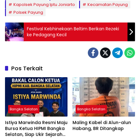
Kapolsek Payung Iptu Joniarto
Kecamatan Payung
Polsek Payung
Festival Kebhinekaan Beltim Berikan Rezeki
ke Pedagang Kecil
Pos Terkait
Bangka Selatan
Bangka Selatan
Istiya Marwinda Resmi Maju
Maling Kabel di Alun-alun
Bursa Ketua HIPMI Bangka
Habang, BR Ditangkap
Selatan, Siap Ukir Sejarah