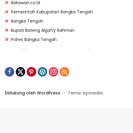
Bekawan.co.id
Pemerintah Kabupaten Bangka Tengah
Bangka Tengah
Bupati Bateng Algafry Rahman
Polres Bangka Tengah
https://perpusip.pamekasankab.go.id/
https://pelra.maritim.go.id/
https://kecsitim.sitarokab.go.id/
https://destinasi.sitarokab.go.id/
https://www.bdslot88vpn.com/
Didukung oleh WordPress
-
Tema: wpmedia.
https://ukpbj.natunakab.go.id/
https://penangbar.org/
panengg
https://panengg.me/
https://beras11.club/
https://panengg.pro/