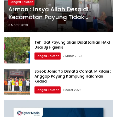
Bangka Selatan
Arman : Insya Allah Desa di
Kecamatan Payung Tidak
Macam-macam
3 Maret 2023
Teh Idat Payung akan Didaftarkan HAKI
Usai Uji Higienis
Bangka Selatan
2 Maret 2023
Sosok Joniarto Dimata Camat, M Rifani :
Anggap Payung Kampung Halaman
Kedua
Bangka Selatan
1 Maret 2023