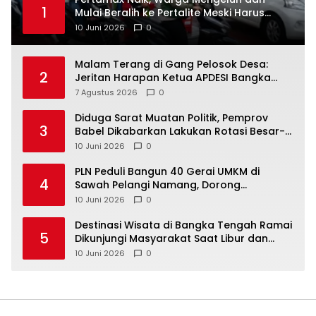
1
Mulai Beralih ke Pertalite Meski Harus
10 Juni 2026
0
Malam Terang di Gang Pelosok Desa:
2
Jeritan Harapan Ketua APDESI Bangka
Tengah untuk PLN Babel
7 Agustus 2026
0
‎Diduga Sarat Muatan Politik, Pemprov
3
Babel Dikabarkan Lakukan Rotasi Besar-
10 Juni 2026
0
‎PLN Peduli Bangun 40 Gerai UMKM di
4
Sawah Pelangi Namang, Dorong
10 Juni 2026
0
‎Destinasi Wisata di Bangka Tengah Ramai
5
Dikunjungi Masyarakat Saat Libur dan
Akhir Pekan
10 Juni 2026
0