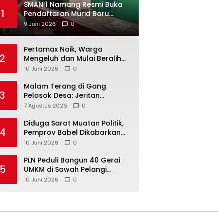
SMAN 1 Namang Resmi Buka
1
Pendaftaran Murid Baru
2026/2027
9 Juni 2026
0
‎Pertamax Naik, Warga
2
Mengeluh dan Mulai Beralih
ke Pertalite Meski Harus Antre
10 Juni 2026
0
Malam Terang di Gang
3
Pelosok Desa: Jeritan
Harapan Ketua APDESI
7 Agustus 2026
0
Bangka Tengah untuk PLN
Babel
‎Diduga Sarat Muatan Politik,
4
Pemprov Babel Dikabarkan
Lakukan Rotasi Besar-
10 Juni 2026
0
besaran ASN hingga PPPK
‎PLN Peduli Bangun 40 Gerai
5
UMKM di Sawah Pelangi
Namang, Dorong
10 Juni 2026
0