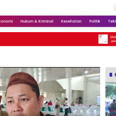
konomi
Hukum & Kriminal
Kesehatan
Politik
Tek
Malam Te
Jeritan 
Tengah u