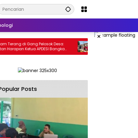
nologi
×
rang di Gang Pelosok Desa:
Musnahkan 31 Perkara Narkoba,
Harapan Ketua APDESI Bangka
Bangka Tengah Tegaskan K
ntuk PLN Babel
Berantas Kejahatan Hingga T
Popular Posts