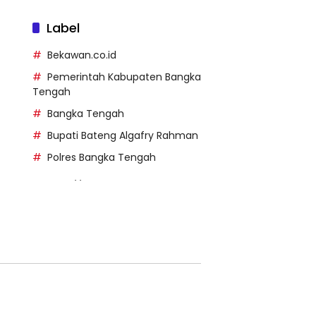
Label
Bekawan.co.id
Pemerintah Kabupaten Bangka
Tengah
Bangka Tengah
Bupati Bateng Algafry Rahman
Polres Bangka Tengah
https://perpusip.pamekasank
ab.go.id/
https://pelra.maritim.go.id/
https://kecsitim.sitarokab.go.i
d/
https://destinasi.sitarokab.go.
id/