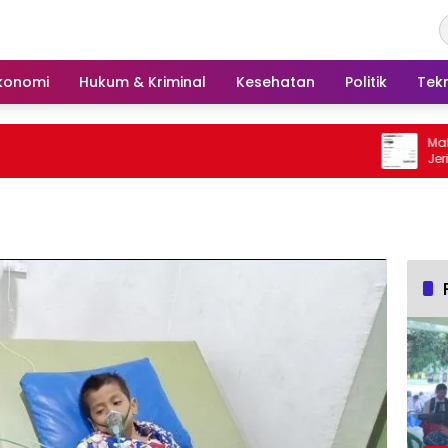
konomi
Hukum & Kriminal
Kesehatan
Politik
Tek
Malam Te
Jeritan 
Tengah u