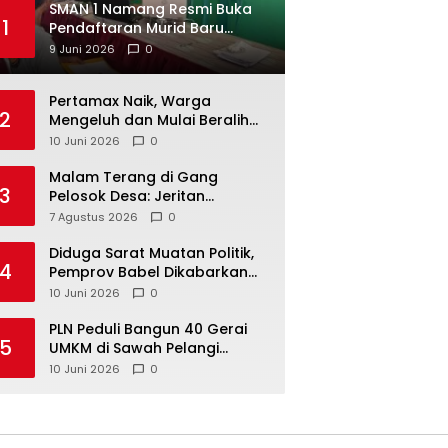
SMAN 1 Namang Resmi Buka
1
Pendaftaran Murid Baru
2026/2027
9 Juni 2026
0
‎Pertamax Naik, Warga
2
Mengeluh dan Mulai Beralih
ke Pertalite Meski Harus Antre
10 Juni 2026
0
Malam Terang di Gang
3
Pelosok Desa: Jeritan
Harapan Ketua APDESI
7 Agustus 2026
0
Bangka Tengah untuk PLN
Babel
‎Diduga Sarat Muatan Politik,
4
Pemprov Babel Dikabarkan
Lakukan Rotasi Besar-
10 Juni 2026
0
besaran ASN hingga PPPK
‎PLN Peduli Bangun 40 Gerai
5
UMKM di Sawah Pelangi
Namang, Dorong
10 Juni 2026
0