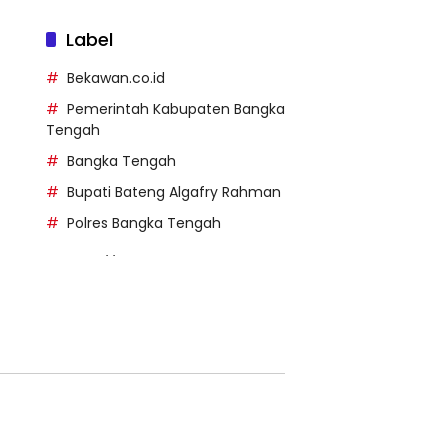
Label
Bekawan.co.id
Pemerintah Kabupaten Bangka
Tengah
Bangka Tengah
Bupati Bateng Algafry Rahman
Polres Bangka Tengah
https://perpusip.pamekasank
ab.go.id/
https://pelra.maritim.go.id/
https://kecsitim.sitarokab.go.i
d/
https://destinasi.sitarokab.go.
id/