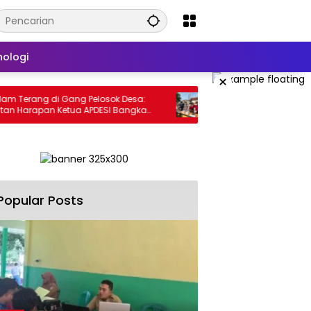
nologi
×
rang di Gang Pelosok Desa:
Musnahkan 31 Perkara Narkoba
Harapan Ketua APDESI Bangka
Bangka Tengah Tegaskan K
ntuk PLN Babel
Berantas Kejahatan Hingga 
Popular Posts