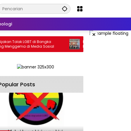
nologi
×
olak LGBT di Bangka
‎Kapolres Bateng Perkuat Sinergi Be
ema di Media Sosial
Insan Media, Dorong Penyebaran
Informasi Akurat dan Layanan Polri 1
Popular Posts