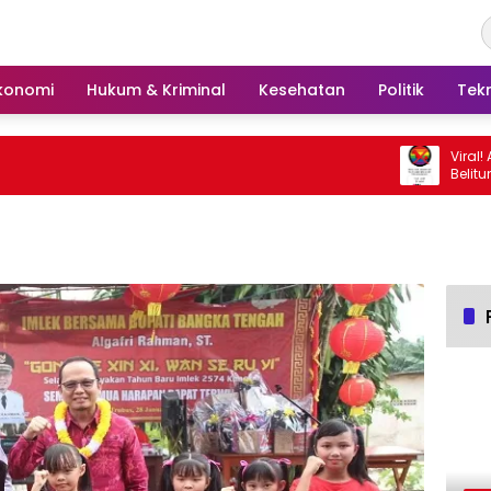
konomi
Hukum & Kriminal
Kesehatan
Politik
Tek
Viral! Ajakan T
Belitung Mengg