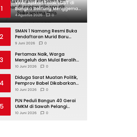
Viral! Ajakan Tolak LGBT di
1
Bangka Belitung Menggema
di Media Sosial
4 Agustus 2026
0
SMAN 1 Namang Resmi Buka
2
Pendaftaran Murid Baru
2026/2027
9 Juni 2026
0
‎Pertamax Naik, Warga
3
Mengeluh dan Mulai Beralih
ke Pertalite Meski Harus Antre
10 Juni 2026
0
‎Diduga Sarat Muatan Politik,
4
Pemprov Babel Dikabarkan
Lakukan Rotasi Besar-
10 Juni 2026
0
besaran ASN hingga PPPK
‎PLN Peduli Bangun 40 Gerai
5
UMKM di Sawah Pelangi
Namang, Dorong
10 Juni 2026
0