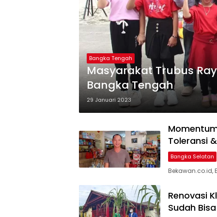
Bangka Tengah
Masyarakat Trubus Ray
Bangka Tengah
29 Januari 2023
Momentum 
Toleransi 
Bangka Selatan
Bekawan.co.id, 
Renovasi K
Sudah Bisa