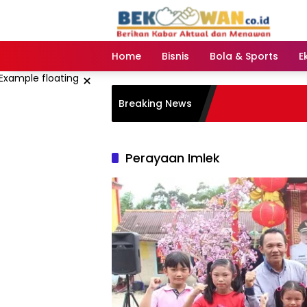
Langsung
ke
konten
Home
Bisnis
Bola & Sports
E
×
Breaking News
Perayaan Imlek