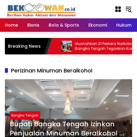
Langsung
ke
konten
Home
Bisnis
Bola & Sports
Ekonomi
Hukum & 
 Gang Pelosok Desa:
Musnahkan 31 Perkara Narkoba, Kejari
Breaking News
 Ketua APDESI Bangka
Bangka Tengah Tegaskan Komitmen
N Babel
Berantas Kejahatan Hingga Tuntas
Perizinan Minuman Beralkohol
Bangka Tengah
Bupati Bangka Tengah Izinkan
Penjualan Minuman Beralkohol di