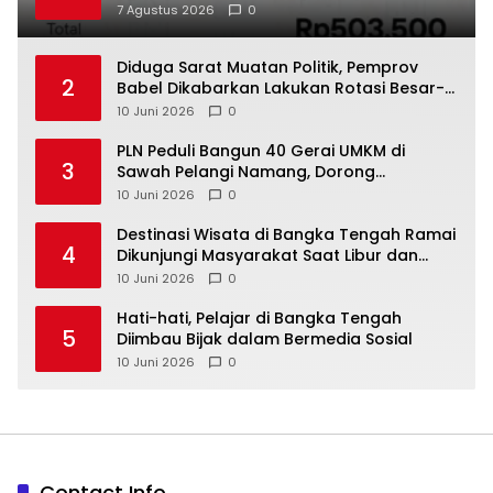
Tengah untuk PLN Babel
7 Agustus 2026
0
‎Diduga Sarat Muatan Politik, Pemprov
2
Babel Dikabarkan Lakukan Rotasi Besar-
10 Juni 2026
0
‎PLN Peduli Bangun 40 Gerai UMKM di
3
Sawah Pelangi Namang, Dorong
10 Juni 2026
0
‎Destinasi Wisata di Bangka Tengah Ramai
4
Dikunjungi Masyarakat Saat Libur dan
Akhir Pekan
10 Juni 2026
0
‎Hati-hati, Pelajar di Bangka Tengah
5
Diimbau Bijak dalam Bermedia Sosial
10 Juni 2026
0
Contact Info