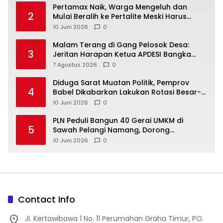
‎Pertamax Naik, Warga Mengeluh dan
2
Mulai Beralih ke Pertalite Meski Harus
10 Juni 2026
0
Malam Terang di Gang Pelosok Desa:
3
Jeritan Harapan Ketua APDESI Bangka
Tengah untuk PLN Babel
7 Agustus 2026
0
‎Diduga Sarat Muatan Politik, Pemprov
4
Babel Dikabarkan Lakukan Rotasi Besar-
10 Juni 2026
0
‎PLN Peduli Bangun 40 Gerai UMKM di
5
Sawah Pelangi Namang, Dorong
10 Juni 2026
0
Contact Info
Jl. Kertawibawa 1 No. 11 Perumahan Graha Timur, PO.