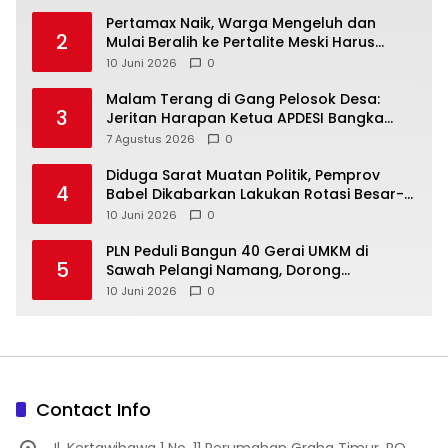
‎Pertamax Naik, Warga Mengeluh dan
2
Mulai Beralih ke Pertalite Meski Harus
10 Juni 2026
0
Malam Terang di Gang Pelosok Desa:
3
Jeritan Harapan Ketua APDESI Bangka
Tengah untuk PLN Babel
7 Agustus 2026
0
‎Diduga Sarat Muatan Politik, Pemprov
4
Babel Dikabarkan Lakukan Rotasi Besar-
10 Juni 2026
0
‎PLN Peduli Bangun 40 Gerai UMKM di
5
Sawah Pelangi Namang, Dorong
10 Juni 2026
0
Contact Info