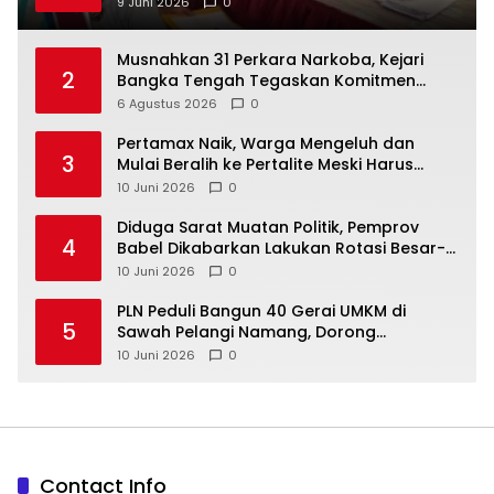
9 Juni 2026
0
Musnahkan 31 Perkara Narkoba, Kejari
2
Bangka Tengah Tegaskan Komitmen
Berantas Kejahatan Hingga Tuntas
6 Agustus 2026
0
‎Pertamax Naik, Warga Mengeluh dan
3
Mulai Beralih ke Pertalite Meski Harus
10 Juni 2026
0
‎Diduga Sarat Muatan Politik, Pemprov
4
Babel Dikabarkan Lakukan Rotasi Besar-
10 Juni 2026
0
‎PLN Peduli Bangun 40 Gerai UMKM di
5
Sawah Pelangi Namang, Dorong
10 Juni 2026
0
Contact Info