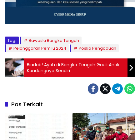
Tag:
Bawaslu Bangka Tengah
Pelanggaran Pemilu 2024
Posko Pengaduan
Biadab! Ayah di Bangka Tengah Gauli Anak
Kandungnya Sendiri
Pos Terkait