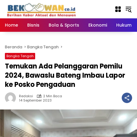
Langsung
ke
konten
Home
Bisnis
Bola & Sports
Ekonomi
Hukum & 
Beranda
Bangka Tengah
Bangka Tengah
Temukan Ada Pelanggaran Pemilu
2024, Bawaslu Bateng Imbau Lapor
ke Posko Pengaduan
Redaksi
2 Min Baca
14 September 2023