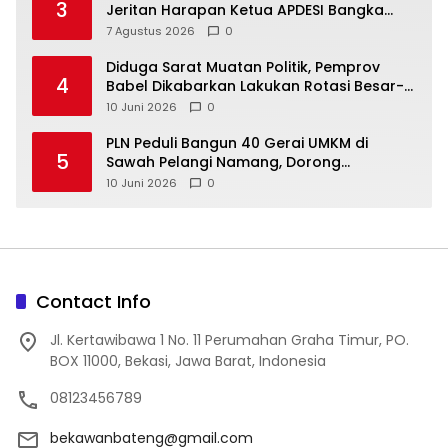
3
Jeritan Harapan Ketua APDESI Bangka
Tengah untuk PLN Babel
7 Agustus 2026
0
‎Diduga Sarat Muatan Politik, Pemprov
4
Babel Dikabarkan Lakukan Rotasi Besar-
10 Juni 2026
0
‎PLN Peduli Bangun 40 Gerai UMKM di
5
Sawah Pelangi Namang, Dorong
10 Juni 2026
0
Contact Info
Jl. Kertawibawa 1 No. 11 Perumahan Graha Timur, PO.
BOX 11000, Bekasi, Jawa Barat, Indonesia
08123456789
bekawanbateng@gmail.com