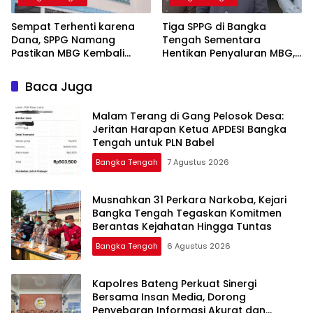
‎Sempat Terhenti karena
‎Tiga SPPG di Bangka
Dana, SPPG Namang
Tengah Sementara
Pastikan MBG Kembali
Hentikan Penyaluran MBG,
Disalurkan Mulai Senin
Baca Juga
Malam Terang di Gang Pelosok Desa:
Jeritan Harapan Ketua APDESI Bangka
Tengah untuk PLN Babel
Bangka Tengah
7 Agustus 2026
Musnahkan 31 Perkara Narkoba, Kejari
Bangka Tengah Tegaskan Komitmen
Berantas Kejahatan Hingga Tuntas
Bangka Tengah
6 Agustus 2026
‎Kapolres Bateng Perkuat Sinergi
Bersama Insan Media, Dorong
Penyebaran Informasi Akurat dan