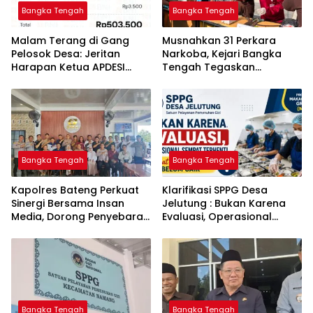
Bangka Tengah
Bangka Tengah
Malam Terang di Gang
Musnahkan 31 Perkara
Pelosok Desa: Jeritan
Narkoba, Kejari Bangka
Harapan Ketua APDESI
Tengah Tegaskan
Bangka Tengah untuk PLN
Komitmen Berantas
Babel
Kejahatan Hingga Tuntas
Bangka Tengah
Bangka Tengah
‎Kapolres Bateng Perkuat
‎Klarifikasi SPPG Desa
Sinergi Bersama Insan
Jelutung : Bukan Karena
Media, Dorong Penyebaran
Evaluasi, Operasional
Informasi Akurat dan
Sempat Terhenti Akibat
Layanan Polri 110
Dana Banper Belum Cair
Bangka Tengah
Bangka Tengah