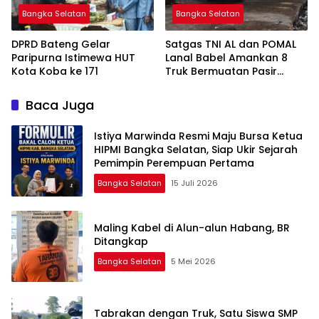
Bangka Selatan
Bangka Selatan
DPRD Bateng Gelar
Satgas TNI AL dan POMAL
Paripurna Istimewa HUT
Lanal Babel Amankan 8
Kota Koba ke 171
Truk Bermuatan Pasir
Timah
Baca Juga
Istiya Marwinda Resmi Maju Bursa Ketua
HIPMI Bangka Selatan, Siap Ukir Sejarah
Pemimpin Perempuan Pertama
Bangka Selatan
15 Juli 2026
Maling Kabel di Alun-alun Habang, BR
Ditangkap
Bangka Selatan
5 Mei 2026
Tabrakan dengan Truk, Satu Siswa SMP