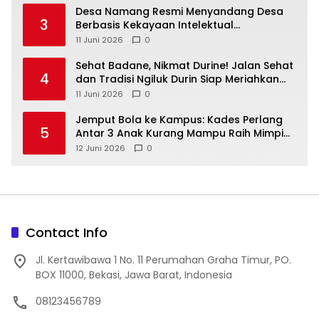
‎Desa Namang Resmi Menyandang Desa
3
Berbasis Kekayaan Intelektual
Kementerian Hukum RI
11 Juni 2026
0
‎Sehat Badane, Nikmat Durine! Jalan Sehat
4
dan Tradisi Ngiluk Durin Siap Meriahkan
Bangka Tengah
11 Juni 2026
0
Jemput Bola ke Kampus: Kades Perlang
5
Antar 3 Anak Kurang Mampu Raih Mimpi
Kuliah
12 Juni 2026
0
Contact Info
Jl. Kertawibawa 1 No. 11 Perumahan Graha Timur, PO.
BOX 11000, Bekasi, Jawa Barat, Indonesia
08123456789