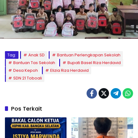
Tag:
Anak SD
Bantuan Perlengkapan Sekolah
Bantuan Tas Sekolah
Bupati Basel Riza Herdavid
Desa Kepoh
Elizia Riza Herdavid
SDN 21 Toboali
Pos Terkait