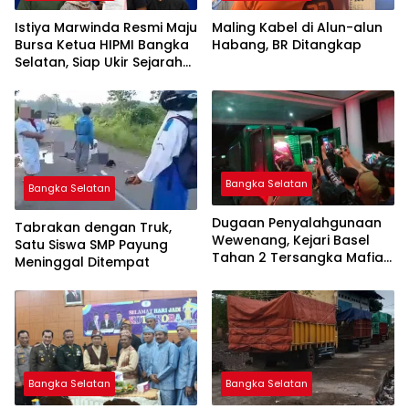
Istiya Marwinda Resmi Maju
Maling Kabel di Alun-alun
Bursa Ketua HIPMI Bangka
Habang, BR Ditangkap
Selatan, Siap Ukir Sejarah
Pemimpin Perempuan
Pertama
Bangka Selatan
Bangka Selatan
Dugaan Penyalahgunaan
Tabrakan dengan Truk,
Wewenang, Kejari Basel
Satu Siswa SMP Payung
Tahan 2 Tersangka Mafia
Meninggal Ditempat
Tanah di Pulau Lepar
Bangka Selatan
Bangka Selatan