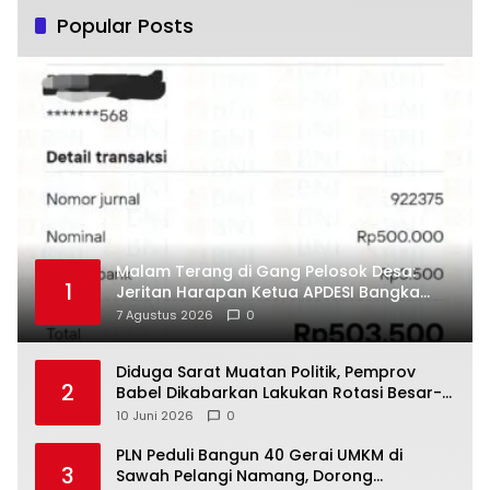
Popular Posts
Malam Terang di Gang Pelosok Desa:
1
Jeritan Harapan Ketua APDESI Bangka
Tengah untuk PLN Babel
7 Agustus 2026
0
‎Diduga Sarat Muatan Politik, Pemprov
2
Babel Dikabarkan Lakukan Rotasi Besar-
10 Juni 2026
0
‎PLN Peduli Bangun 40 Gerai UMKM di
3
Sawah Pelangi Namang, Dorong