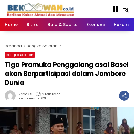
Langsung
ke
konten
Home
Bisnis
Bola & Sports
Ekonomi
Hukum & 
Beranda
Bangka Selatan
Bangka Selatan
Tiga Pramuka Penggalang asal Basel
akan Berpartisipasi dalam Jambore
Dunia
Redaksi
2 Min Baca
24 Januari 2023