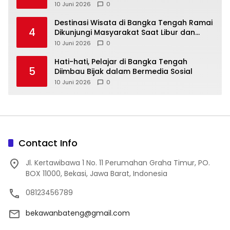
10 Juni 2026
0
‎Destinasi Wisata di Bangka Tengah Ramai
4
Dikunjungi Masyarakat Saat Libur dan
Akhir Pekan
10 Juni 2026
0
‎Hati-hati, Pelajar di Bangka Tengah
5
Diimbau Bijak dalam Bermedia Sosial
10 Juni 2026
0
Contact Info
Jl. Kertawibawa 1 No. 11 Perumahan Graha Timur, PO.
BOX 11000, Bekasi, Jawa Barat, Indonesia
08123456789
bekawanbateng@gmail.com