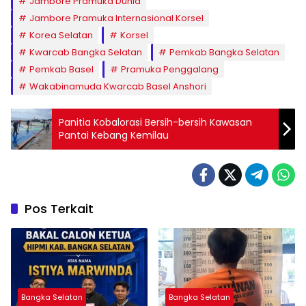
Jambore Pramuka Dunia
Jambore Pramuka Internasional Korsel
Korea Selatan
Korsel
Kwarcab Bangka Selatan
Pemkab Bangka Selatan
Pemkab Basel
Pramuka Penggalang
Wakabinamuda Kwarcab Basel Anshori
Panitia Kobalorasi Bersih-bersih Kawasan
Pantai Kebang Kemilau
Pos Terkait
Bangka Selatan
Bangka Selatan