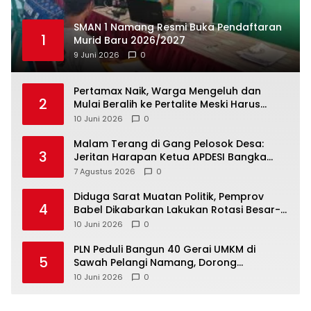
SMAN 1 Namang Resmi Buka Pendaftaran
1
Murid Baru 2026/2027
9 Juni 2026
0
‎Pertamax Naik, Warga Mengeluh dan
2
Mulai Beralih ke Pertalite Meski Harus
10 Juni 2026
0
Malam Terang di Gang Pelosok Desa:
3
Jeritan Harapan Ketua APDESI Bangka
Tengah untuk PLN Babel
7 Agustus 2026
0
‎Diduga Sarat Muatan Politik, Pemprov
4
Babel Dikabarkan Lakukan Rotasi Besar-
10 Juni 2026
0
‎PLN Peduli Bangun 40 Gerai UMKM di
5
Sawah Pelangi Namang, Dorong
10 Juni 2026
0