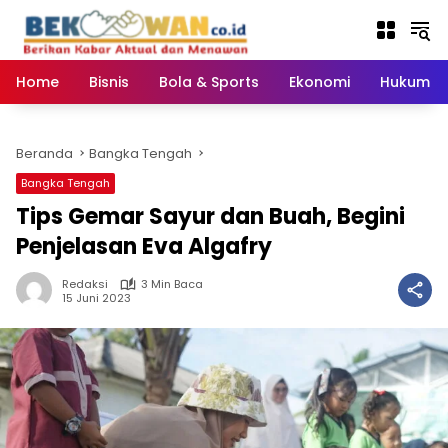
Langsung
ke
konten
Home
Bisnis
Bola & Sports
Ekonomi
Hukum & 
Beranda
Bangka Tengah
Bangka Tengah
Tips Gemar Sayur dan Buah, Begini
Penjelasan Eva Algafry
Redaksi
3 Min Baca
15 Juni 2023