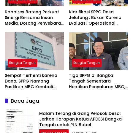
‎Kapolres Bateng Perkuat
‎Klarifikasi SPPG Desa
Sinergi Bersama Insan
Jelutung : Bukan Karena
Media, Dorong Penyebaran
Evaluasi, Operasional
Informasi Akurat dan
Sempat Terhenti Akibat
Layanan Polri 110
Dana Banper Belum Cair
Bangka Tengah
Bangka Tengah
‎Sempat Terhenti karena
‎Tiga SPPG di Bangka
Dana, SPPG Namang
Tengah Sementara
Pastikan MBG Kembali
Hentikan Penyaluran MBG,
Disalurkan Mulai Senin
Baca Juga
Malam Terang di Gang Pelosok Desa:
Jeritan Harapan Ketua APDESI Bangka
Tengah untuk PLN Babel