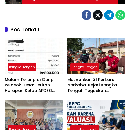
PAD
Pos Terkait
Bangka Tengah
Bangka Tengah
Malam Terang di Gang
Musnahkan 31 Perkara
Pelosok Desa: Jeritan
Narkoba, Kejari Bangka
Harapan Ketua APDESI
Tengah Tegaskan
Bangka Tengah untuk PLN
Komitmen Berantas
Babel
Kejahatan Hingga Tuntas
Bangka Tengah
Bangka Tengah