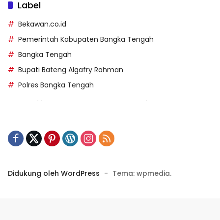
Label
Bekawan.co.id
Pemerintah Kabupaten Bangka Tengah
Bangka Tengah
Bupati Bateng Algafry Rahman
Polres Bangka Tengah
https://perpusip.pamekasankab.go.id/
https://pelra.maritim.go.id/
https://kecsitim.sitarokab.go.id/
https://destinasi.sitarokab.go.id/
https://www.bdslot88vpn.com/
Didukung oleh WordPress
-
Tema: wpmedia.
https://ukpbj.natunakab.go.id/
https://penangbar.org/
panengg
https://panengg.me/
https://beras11.club/