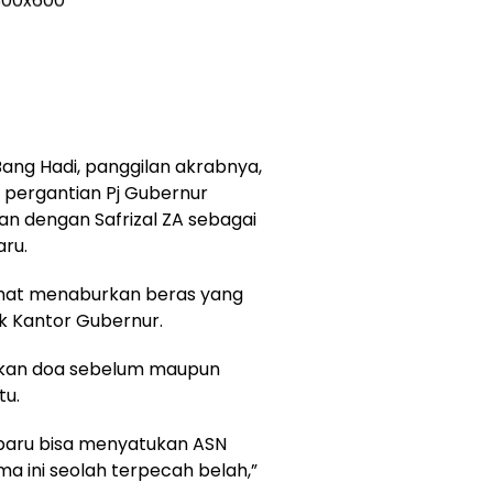
 Bang Hadi, panggilan akrabnya,
 pergantian Pj Gubernur
n dengan Safrizal ZA sebagai
aru.
rlihat menaburkan beras yang
uk Kantor Gubernur.
jatkan doa sebelum maupun
tu.
baru bisa menyatukan ASN
ama ini seolah terpecah belah,”