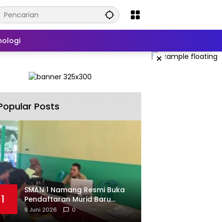
nologi
×
Popular Posts
SMAN 1 Namang Resmi Buka
1
Pendaftaran Murid Baru
2026/2027
9 Juni 2026
0