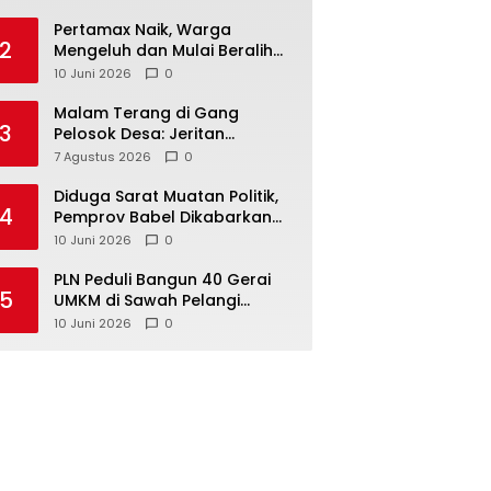
‎Pertamax Naik, Warga
2
Mengeluh dan Mulai Beralih
ke Pertalite Meski Harus Antre
10 Juni 2026
0
Malam Terang di Gang
3
Pelosok Desa: Jeritan
Harapan Ketua APDESI
7 Agustus 2026
0
Bangka Tengah untuk PLN
Babel
‎Diduga Sarat Muatan Politik,
4
Pemprov Babel Dikabarkan
Lakukan Rotasi Besar-
10 Juni 2026
0
besaran ASN hingga PPPK
‎PLN Peduli Bangun 40 Gerai
5
UMKM di Sawah Pelangi
Namang, Dorong
10 Juni 2026
0