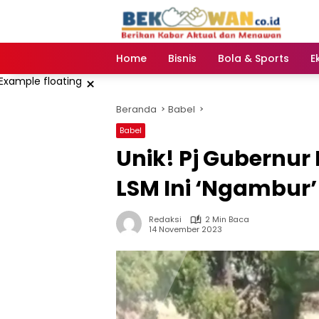
Langsung
ke
konten
Home
Bisnis
Bola & Sports
E
×
Beranda
Babel
Babel
Unik! Pj Gubernur
LSM Ini ‘Ngambur’
Redaksi
2 Min Baca
14 November 2023