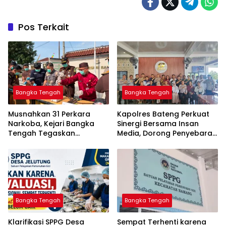
Pos Terkait
Bangka Tengah
Bangka Tengah
Musnahkan 31 Perkara
‎Kapolres Bateng Perkuat
Narkoba, Kejari Bangka
Sinergi Bersama Insan
Tengah Tegaskan
Media, Dorong Penyebaran
Komitmen Berantas
Informasi Akurat dan
Kejahatan Hingga Tuntas
Layanan Polri 110
Bangka Tengah
Bangka Tengah
‎Klarifikasi SPPG Desa
‎Sempat Terhenti karena