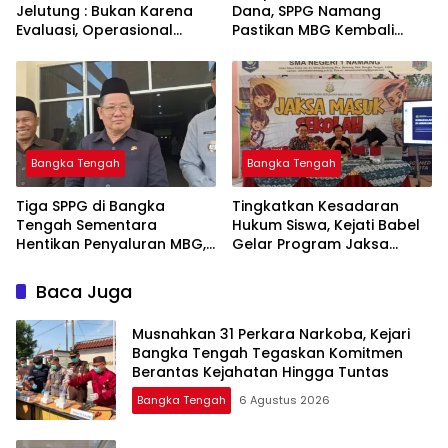
Jelutung : Bukan Karena
Dana, SPPG Namang
Evaluasi, Operasional
Pastikan MBG Kembali
Sempat Terhenti Akibat
Disalurkan Mulai Senin
Dana Banper Belum Cair
Bangka Tengah
Bangka Tengah
‎Tiga SPPG di Bangka
Tingkatkan Kesadaran
Tengah Sementara
Hukum Siswa, Kejati Babel
Hentikan Penyaluran MBG,
Gelar Program Jaksa
Masuk Sekolah di SMAN 1
Namang
Baca Juga
Musnahkan 31 Perkara Narkoba, Kejari
Bangka Tengah Tegaskan Komitmen
Berantas Kejahatan Hingga Tuntas
Bangka Tengah
6 Agustus 2026