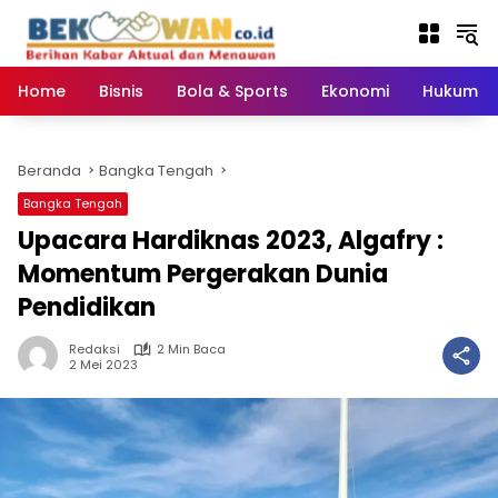
Langsung
ke
konten
Home
Bisnis
Bola & Sports
Ekonomi
Hukum & 
Beranda
Bangka Tengah
Bangka Tengah
Upacara Hardiknas 2023, Algafry :
Momentum Pergerakan Dunia
Pendidikan
Redaksi
2 Min Baca
2 Mei 2023