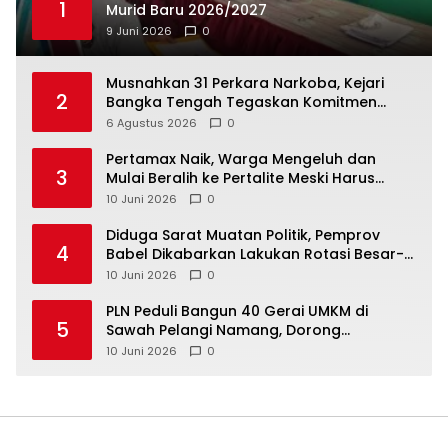
1
Murid Baru 2026/2027
9 Juni 2026
0
Musnahkan 31 Perkara Narkoba, Kejari
2
Bangka Tengah Tegaskan Komitmen
Berantas Kejahatan Hingga Tuntas
6 Agustus 2026
0
‎Pertamax Naik, Warga Mengeluh dan
3
Mulai Beralih ke Pertalite Meski Harus
10 Juni 2026
0
‎Diduga Sarat Muatan Politik, Pemprov
4
Babel Dikabarkan Lakukan Rotasi Besar-
10 Juni 2026
0
‎PLN Peduli Bangun 40 Gerai UMKM di
5
Sawah Pelangi Namang, Dorong
10 Juni 2026
0